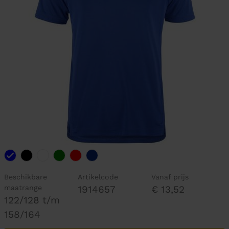
Beschikbare
Artikelcode
Vanaf prijs
maatrange
1914657
€ 13,52
122/128 t/m
158/164