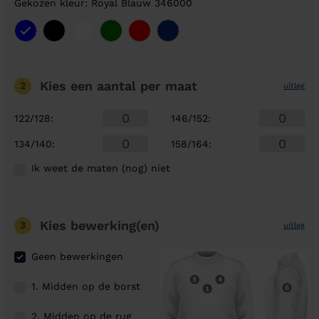
Gekozen kleur: Royal Blauw 346000
Kies een aantal
per maat
2
uitleg
122/128
:
146/152
:
134/140
:
158/164
:
Ik weet de maten (nog) niet
Kies bewerking(en)
3
uitleg
Geen bewerkingen
1. Midden op de borst
2. Midden op de rug