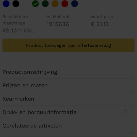
Beschikbare
Artikelcode
Vanaf prijs
maatrange
1915636
€ 21,13
XS t/m XXL
Product toevoegen aan offerteaanvraag
Productomschrijving
Prijzen en maten
Keurmerken
Druk- en borduurinformatie
Gerelateerde artikelen