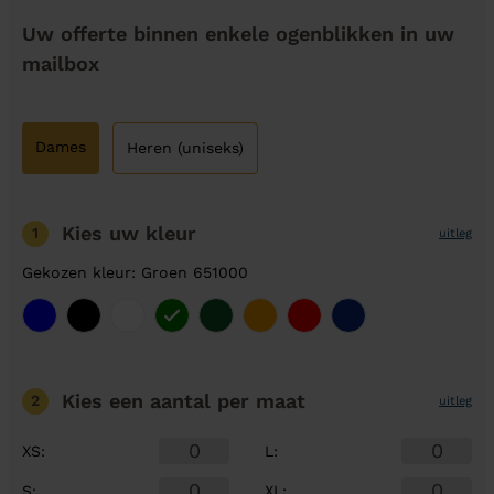
Uw offerte binnen enkele ogenblikken in uw
mailbox
Dames
Heren (uniseks)
Kies uw kleur
1
uitleg
Gekozen kleur: Groen 651000
Kies een aantal
per maat
2
uitleg
XS
:
L
:
S
:
XL
: