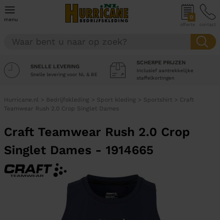
0
menu
offerte
contact
SCHERPE PRIJZEN
SNELLE LEVERING
Inclusief aantrekkelijke
Snelle levering voor NL & BE
staffelkortingen
Hurricane.nl
>
Bedrijfskleding
>
Sport kleding
>
Sportshirt
>
Craft
Teamwear Rush 2.0 Crop Singlet Dames
Craft Teamwear Rush 2.0 Crop
Singlet Dames - 1914665