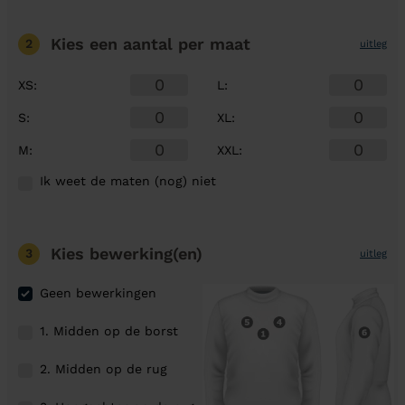
Kies een aantal
per maat
2
uitleg
XS
:
L
:
S
:
XL
:
M
:
XXL
:
Ik weet de maten (nog) niet
Kies bewerking(en)
3
uitleg
Geen bewerkingen
1. Midden op de borst
2. Midden op de rug