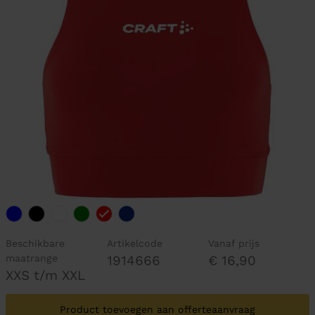
Beschikbare
Artikelcode
Vanaf prijs
maatrange
1914666
€ 16,90
XXS t/m XXL
Product toevoegen aan offerteaanvraag