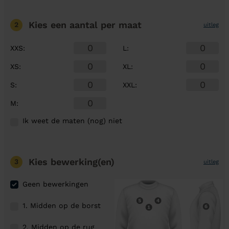
Kies een aantal
per maat
2
uitleg
XXS
:
L
:
XS
:
XL
:
S
:
XXL
:
M
:
Ik weet de maten (nog) niet
Kies bewerking(en)
3
uitleg
Geen bewerkingen
1. Midden op de borst
2. Midden op de rug