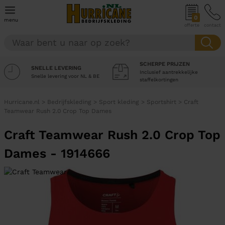
0
menu
offerte
contact
SCHERPE PRIJZEN
SNELLE LEVERING
Inclusief aantrekkelijke
Snelle levering voor NL & BE
staffelkortingen
Hurricane.nl
>
Bedrijfskleding
>
Sport kleding
>
Sportshirt
>
Craft
Teamwear Rush 2.0 Crop Top Dames
Craft Teamwear Rush 2.0 Crop Top
Dames - 1914666