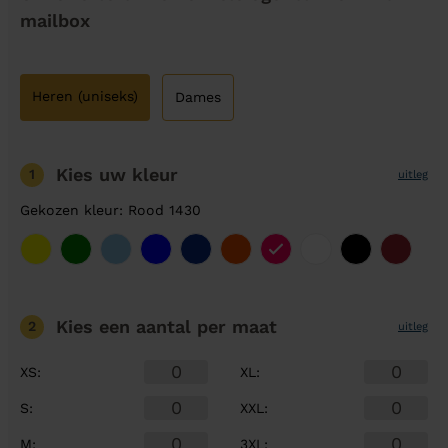
mailbox
Heren (uniseks)
Dames
Kies uw kleur
1
uitleg
Gekozen kleur: Rood 1430
Kies een aantal
per maat
2
uitleg
XS
:
XL
:
S
:
XXL
:
M
:
3XL
: