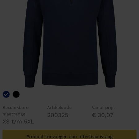
Beschikbare
Artikelcode
Vanaf prijs
maatrange
200325
€ 30,07
XS t/m 5XL
Product toevoegen aan offerteaanvraag