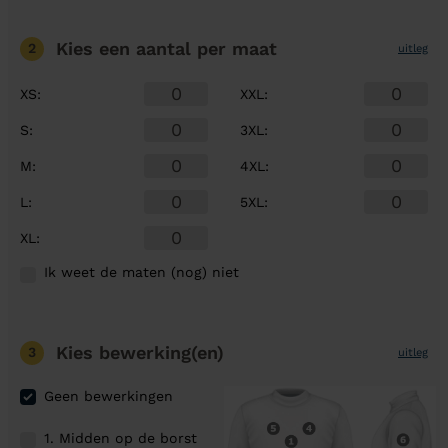
Kies een aantal
per maat
2
uitleg
XS
:
XXL
:
S
:
3XL
:
M
:
4XL
:
L
:
5XL
:
XL
:
Ik weet de maten (nog) niet
Kies bewerking(en)
3
uitleg
Geen bewerkingen
1. Midden op de borst