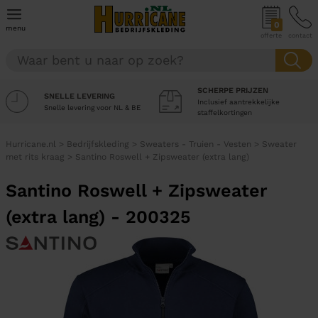
0
menu
offerte
contact
SCHERPE PRIJZEN
SNELLE LEVERING
Inclusief aantrekkelijke
Snelle levering voor NL & BE
staffelkortingen
Hurricane.nl
>
Bedrijfskleding
>
Sweaters - Truien - Vesten
>
Sweater
met rits kraag
>
Santino Roswell + Zipsweater (extra lang)
Santino Roswell + Zipsweater
(extra lang) - 200325