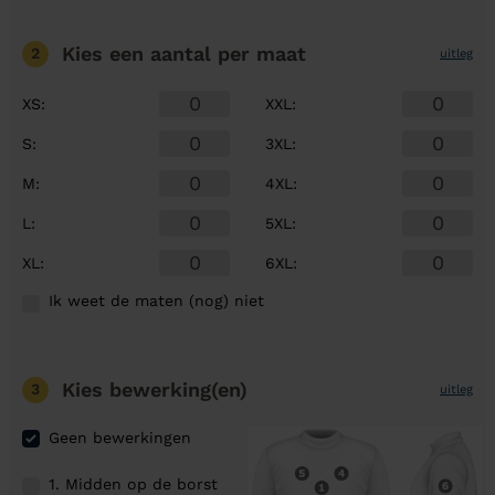
Kies een aantal
per maat
2
uitleg
XS
:
XXL
:
S
:
3XL
:
M
:
4XL
:
L
:
5XL
:
XL
:
6XL
:
Ik weet de maten (nog) niet
Kies bewerking(en)
3
uitleg
Geen bewerkingen
1. Midden op de borst