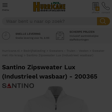
0
menu
offerte
contact
SCHERPE PRIJZEN
SNELLE LEVERING
Inclusief aantrekkelijke
Snelle levering voor NL & BE
staffelkortingen
Hurricane.nl
>
Bedrijfskleding
>
Sweaters - Truien - Vesten
>
Sweater
met rits kraag
>
Santino Zipsweater Lux (Industrieel wasbaar)
Santino Zipsweater Lux
(Industrieel wasbaar) - 200365