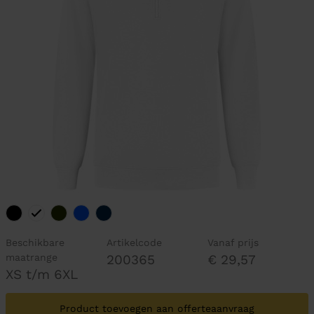
Beschikbare
Artikelcode
Vanaf prijs
maatrange
200365
€ 29,57
XS t/m 6XL
Product toevoegen aan offerteaanvraag