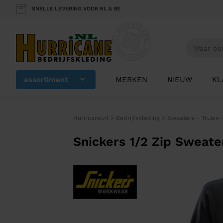
SNELLE LEVERING VOOR NL & BE
assortiment
MERKEN
NIEUW
KL
Hurricane.nl
>
Bedrijfskleding
>
Sweaters - Truien 
Snickers 1/2 Zip Sweate