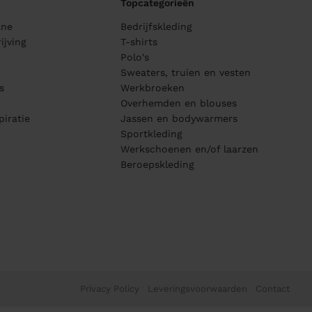
Topcategorieën
ane
Bedrijfskleding
ijving
T-shirts
Polo's
Sweaters, truien en vesten
s
Werkbroeken
Overhemden en blouses
piratie
Jassen en bodywarmers
Sportkleding
Werkschoenen en/of laarzen
Beroepskleding
Privacy Policy
Leveringsvoorwaarden
Contact