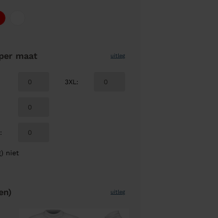
per maat
uitleg
3XL
:
L
:
) niet
en)
uitleg