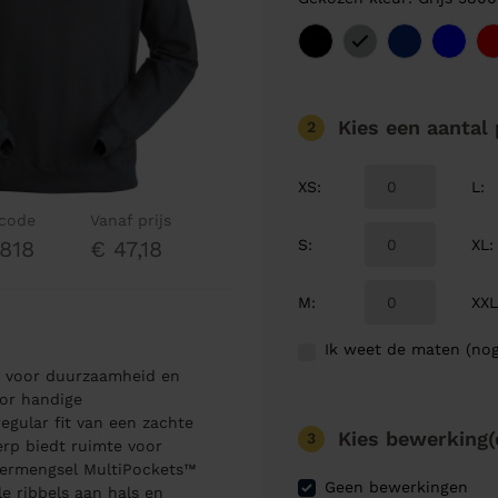
Kies een aantal
2
XS
:
L
:
lcode
Vanaf prijs
S
:
XL
:
818
€ 47,18
M
:
XX
Ik weet de maten (nog
en voor duurzaamheid en
or handige
egular fit van een zachte
Kies bewerking(
3
erp biedt ruimte voor
stermengsel MultiPockets™
Geen bewerkingen
 ribbels aan hals en