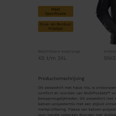
Maat
Specificatie
Druk- en Borduur
Prijslijst
Beschikbare maatrange
Artike
XS t/m 3XL
SNI2
Productomschrijving
Dit sweatshirt met halve rits, is ontworp
comfort en voorzien van MultiPockets™ vo
bewaarmogelijkheden. Dit sweatshirt met r
katoen-polyestermix met een stijlvol ontw
merkprofilering. Fleece van katoen-polye
voor handig opbergen Boorden met dubbele