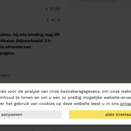
Geheel vrijblijvend
€ 47,86
€ 47,18
tten, bij alle kleding mag dit
kelen (bijvoorbeeld: 2 t-
male afnames van
pagina.
rken:
ies voor de analyse van onze bezoekersgegevens, om onze websi
inhoud te tonen en om u een zo prettig mogelijke website-ervar
er het gebruik van cookies op deze website leest u in ons
priva
aanpassen
alles toesta