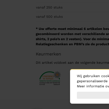
vanaf 250
stuks
vanaf 500
stuks
* Uw offerte moet minimaal 6 artikelen beva
gecombineerd worden met verschillende arti
shirts, 2 polo’s en 2 vesten). Voor de mini
Relatiegeschenken en PBM’s zie de product
Keurmerken
Dit artikel voldoet aan de volgende keurme
Wij gebruiken cook
gepersonaliseerde 
Meer informatie ov