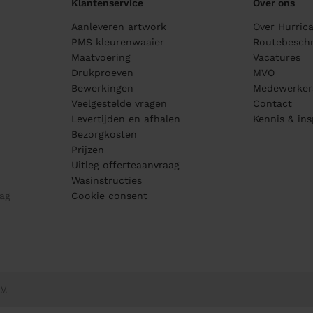
Klantenservice
Over ons
Aanleveren artwork
Over Hurric
PMS kleurenwaaier
Routebeschr
Maatvoering
Vacatures
Drukproeven
MVO
Bewerkingen
Medewerker
Veelgestelde vragen
Contact
Levertijden en afhalen
Kennis & ins
Bezorgkosten
Prijzen
Uitleg offerteaanvraag
Wasinstructies
ag
Cookie consent
V.