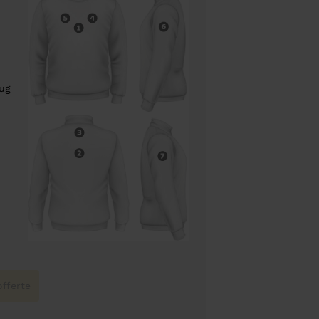
rug
fferte