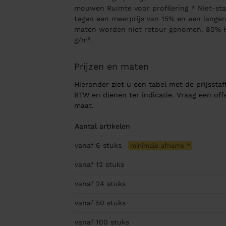
mouwen Ruimte voor profilering * Niet-sta
tegen een meerprijs van 15% en een langere
maten worden niet retour genomen. 80% K
g/m².
Prijzen en maten
Hieronder ziet u een tabel met de prijsstaff
BTW en dienen ter indicatie. Vraag een of
maat.
Aantal artikelen
vanaf 6
stuks
minimale afname
*
vanaf 12
stuks
vanaf 24
stuks
vanaf 50
stuks
vanaf 100
stuks