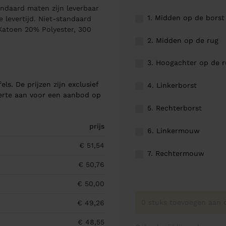
ndaard maten zijn leverbaar
1. Midden op de borst
 levertijd. Niet-standaard
atoen 20% Polyester, 300
2. Midden op de rug
3. Hoogachter op de 
els. De prijzen zijn exclusief
4. Linkerborst
ferte aan voor een aanbod op
5. Rechterborst
prijs
6. Linkermouw
€ 51,54
7. Rechtermouw
€ 50,76
€ 50,00
0 stuks toevoegen aan o
€ 49,26
€ 48,55