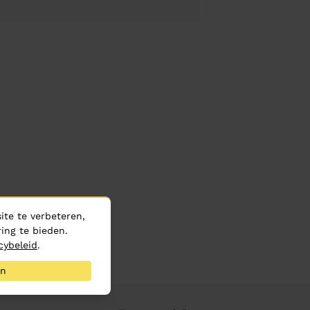
te te verbeteren,
ing te bieden.
cybeleid
.
an