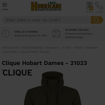
0
menu
offerte
contact
SCHERPE PRIJZEN
SNELLE LEVERING
Inclusief aantrekkelijke
Snelle levering voor NL & BE
staffelkortingen
Hurricane.nl
>
Bedrijfskleding
>
Sweaters - Truien - Vesten
>
Sweater
ronde hals
>
Clique Hobart Dames
Clique Hobart Dames - 21023