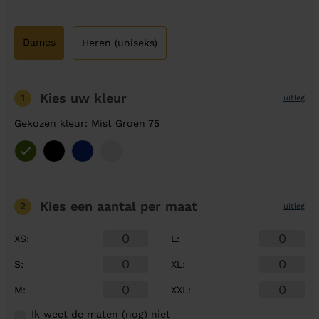
Dames
Heren (uniseks)
Kies uw kleur
1
uitleg
Gekozen kleur: Mist Groen 75
Kies een aantal
per maat
2
uitleg
XS
:
L
:
S
:
XL
:
M
:
XXL
:
Ik weet de maten (nog) niet