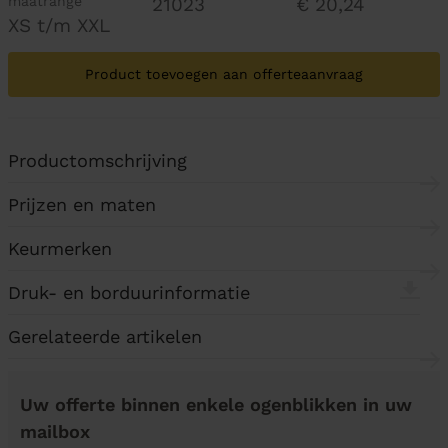
maatrange
21023
€ 20,24
XS t/m XXL
Product toevoegen aan offerteaanvraag
Productomschrijving
Prijzen en maten
Keurmerken
Druk- en borduurinformatie
Gerelateerde artikelen
Uw offerte binnen enkele ogenblikken in uw
mailbox