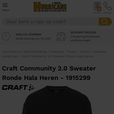
0
menu
offerte
contact
SCHERPE PRIJZEN
SNELLE LEVERING
Inclusief aantrekkelijke
Snelle levering voor NL & BE
staffelkortingen
Hurricane.nl
>
Bedrijfskleding
>
Sweaters - Truien - Vesten
>
Sweater
ronde hals
>
Craft Community 2.0 Sweater Ronde Hals Heren
Craft Community 2.0 Sweater
Ronde Hals Heren - 1915299