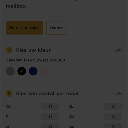
mailbox
Heren (uniseks)
Dames
Kies uw kleur
1
uitleg
Gekozen kleur: Zwart 999000
Kies een aantal
per maat
2
uitleg
XS
:
XL
:
S
:
XXL
:
M
:
3XL
: