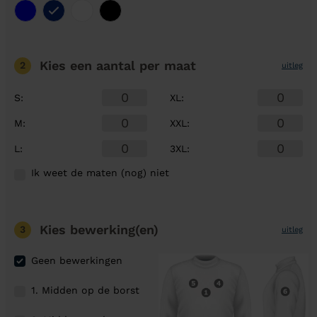
Kies een aantal
per maat
2
uitleg
S
:
XL
:
M
:
XXL
:
L
:
3XL
:
Ik weet de maten (nog) niet
Kies bewerking(en)
3
uitleg
Geen bewerkingen
1. Midden op de borst