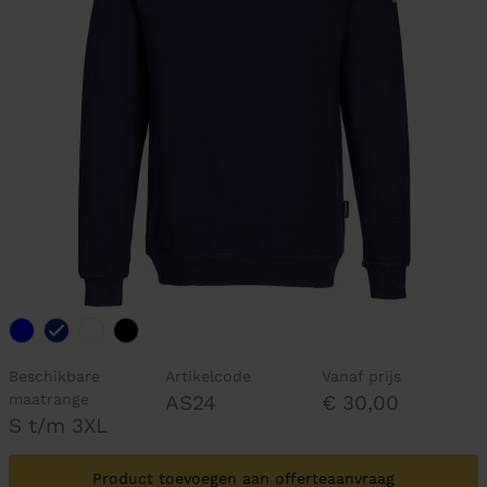
Beschikbare
Artikelcode
Vanaf prijs
maatrange
AS24
€ 30,00
S t/m 3XL
Product toevoegen aan offerteaanvraag