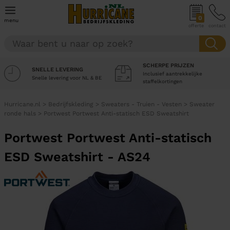
0
menu
offerte
contact
SCHERPE PRIJZEN
SNELLE LEVERING
Inclusief aantrekkelijke
Snelle levering voor NL & BE
staffelkortingen
Hurricane.nl
>
Bedrijfskleding
>
Sweaters - Truien - Vesten
>
Sweater
ronde hals
>
Portwest Portwest Anti-statisch ESD Sweatshirt
Portwest Portwest Anti-statisch
ESD Sweatshirt - AS24