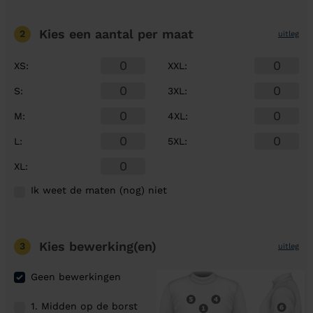
Kies een aantal
per maat
2
uitleg
XS
:
XXL
:
S
:
3XL
:
M
:
4XL
:
L
:
5XL
:
XL
:
Ik weet de maten (nog) niet
Kies bewerking(en)
3
uitleg
Geen bewerkingen
1. Midden op de borst