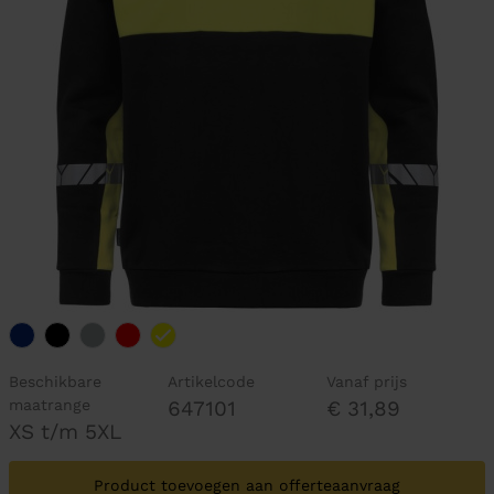
Beschikbare
Artikelcode
Vanaf prijs
maatrange
647101
€ 31,89
XS t/m 5XL
Product toevoegen aan offerteaanvraag