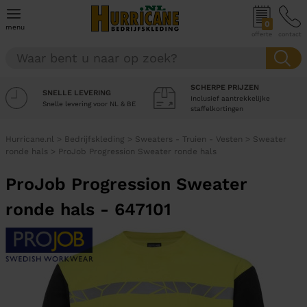
0
menu
offerte
contact
SCHERPE PRIJZEN
SNELLE LEVERING
Inclusief aantrekkelijke
Snelle levering voor NL & BE
staffelkortingen
Hurricane.nl
>
Bedrijfskleding
>
Sweaters - Truien - Vesten
>
Sweater
ronde hals
>
ProJob Progression Sweater ronde hals
ProJob Progression Sweater
ronde hals - 647101