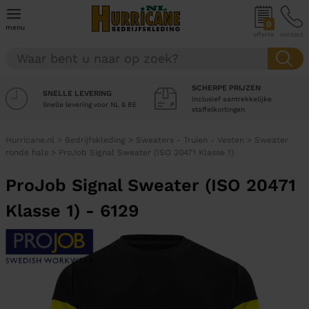
0
menu
offerte
contact
SCHERPE PRIJZEN
SNELLE LEVERING
Inclusief aantrekkelijke
Snelle levering voor NL & BE
staffelkortingen
Hurricane.nl
>
Bedrijfskleding
>
Sweaters - Truien - Vesten
>
Sweater
ronde hals
>
ProJob Signal Sweater (ISO 20471 Klasse 1)
ProJob Signal Sweater (ISO 20471
Klasse 1) - 6129