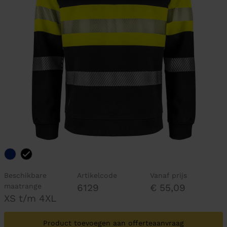
Beschikbare
Artikelcode
Vanaf prijs
maatrange
6129
€ 55,09
XS t/m 4XL
Product toevoegen aan offerteaanvraag