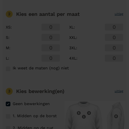
Kies een aantal
per maat
2
uitleg
XS
:
XL
:
S
:
XXL
:
M
:
3XL
:
L
:
4XL
:
Ik weet de maten (nog) niet
Kies bewerking(en)
3
uitleg
Geen bewerkingen
1. Midden op de borst
2. Midden op de rug