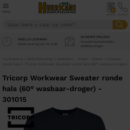
0
menu
offerte
contact
SCHERPE PRIJZEN
SNELLE LEVERING
Inclusief aantrekkelijke
Snelle levering voor NL & BE
staffelkortingen
Hurricane.nl
>
Bedrijfskleding
>
Sweaters - Truien - Vesten
>
Sweater
ronde hals
>
Tricorp Workwear Sweater ronde hals (60° wasbaar-droger)
Tricorp Workwear Sweater ronde
hals (60° wasbaar-droger) -
301015