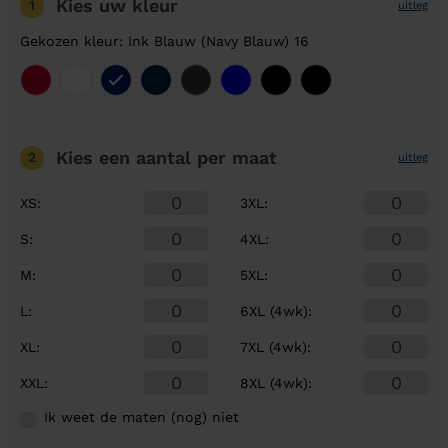
Kies uw kleur
1
uitleg
Gekozen kleur: Ink Blauw (Navy Blauw) 16
Kies een aantal
per maat
2
uitleg
XS
:
3XL
:
S
:
4XL
:
M
:
5XL
:
L
:
6XL (4wk)
:
XL
:
7XL (4wk)
:
XXL
:
8XL (4wk)
:
Ik weet de maten (nog) niet