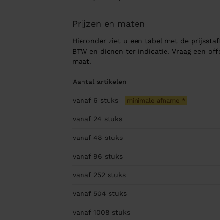
Prijzen en maten
Hieronder ziet u een tabel met de prijsstaff
BTW en dienen ter indicatie. Vraag een of
maat.
Aantal artikelen
vanaf 6
stuks
minimale afname
*
vanaf 24
stuks
vanaf 48
stuks
vanaf 96
stuks
vanaf 252
stuks
vanaf 504
stuks
vanaf 1008
stuks