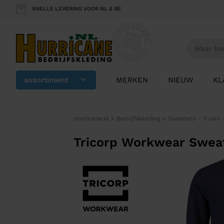
SNELLE LEVERING VOOR NL & BE
assortiment
MERKEN
NIEUW
KL
Hurricane.nl
>
Bedrijfskleding
>
Sweaters - Truien 
Tricorp Workwear Swea