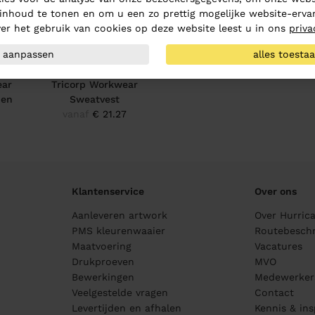
inhoud te tonen en om u een zo prettig mogelijke website-ervar
er het gebruik van cookies op deze website leest u in ons
priva
aanpassen
alles toesta
ear
Tricorp Workwear
pen
Sweatvest
vanaf
€ 21.27
Klantenservice
Over ons
Aanleveren artwork
Over Hurric
PMS kleurenwaaier
Routebeschr
Maatvoering
Vacatures
Drukproeven
MVO
Bewerkingen
Medewerker
Veelgestelde vragen
Contact
Levertijden en afhalen
Kennis & ins