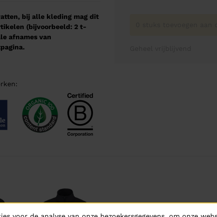
tten, bij alle kleding mag dit
0 stuks toevoegen aan o
kelen (bijvoorbeeld: 2 t-
male afnames van
pagina.
Geheel vrijblijvend
rken:
ies voor de analyse van onze bezoekersgegevens, om onze websi