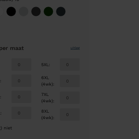
per maat
uitleg
5XL
:
6XL
L
:
(4wk)
:
7XL
L
:
(4wk)
:
8XL
L
:
(4wk)
:
) niet