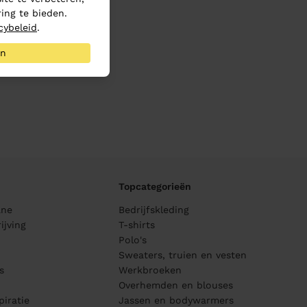
ing te bieden.
cybeleid
.
an
Topcategorieën
ane
Bedrijfskleding
ijving
T-shirts
Polo's
Sweaters, truien en vesten
s
Werkbroeken
Overhemden en blouses
piratie
Jassen en bodywarmers