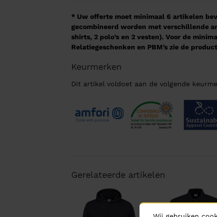
* Uw offerte moet minimaal 6 artikelen beva
gecombineerd worden met verschillende arti
shirts, 2 polo’s en 2 vesten). Voor de mini
Relatiegeschenken en PBM’s zie de product
Keurmerken
Dit artikel voldoet aan de volgende keurme
Gerelateerde artikelen
Wij gebruiken cook