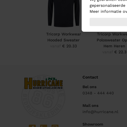
gepersonaliseerde 
Meer informatie ov
Tricorp Workwear
Tricorp Workw
Hooded Sweater
Polosweater O
vanaf
€ 20.33
Hem Heren
vanaf
€ 22.3
Contact
Bel ons
0348 - 444 440
Mail ons
info@hurricane.nl
Showroom