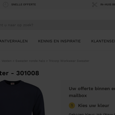
SNELLE OFFERTE
IN-HUIS 
ANTVERHALEN
KENNIS EN INSPIRATIE
KLANTENSE
- Vesten
>
Sweater ronde hals
>
Tricorp Workwear Sweater
ter - 301008
Uw offerte binnen e
mailbox
Kies uw kleur
1
Gekozen kleur: Ink (Navy 