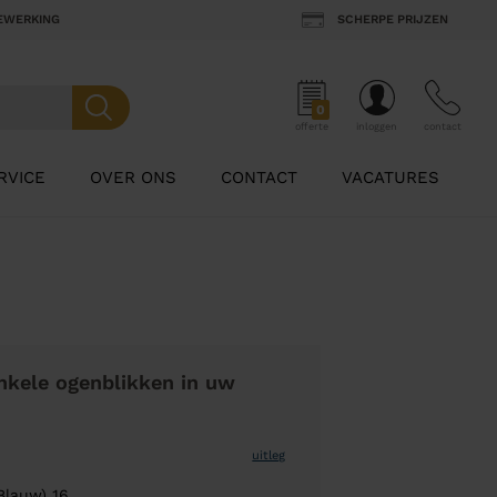
BEWERKING
SCHERPE PRIJZEN
0
offerte
inloggen
contact
RVICE
OVER ONS
CONTACT
VACATURES
nkele ogenblikken in uw
uitleg
Blauw) 16