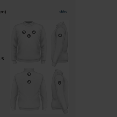
en)
uitleg
rug