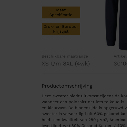
Maat
Specificatie
Druk- en Borduur
Prijslijst
Beschikbare maatrange
Artike
XS t/m 8XL (4wk)
3010
Productomschrijving
Deze sweater biedt uitkomst tijdens de ko
wanneer een poloshirt net iets te koud is. 
en kleurvast. De binnenzijde is opgeruwd 
sweater is vervaardigd uit 60% gekamd ka
heeft een kwaliteit van 280 g/m2, America
levertijd 4 wk) 60% Gekamd Katoen / 40% 