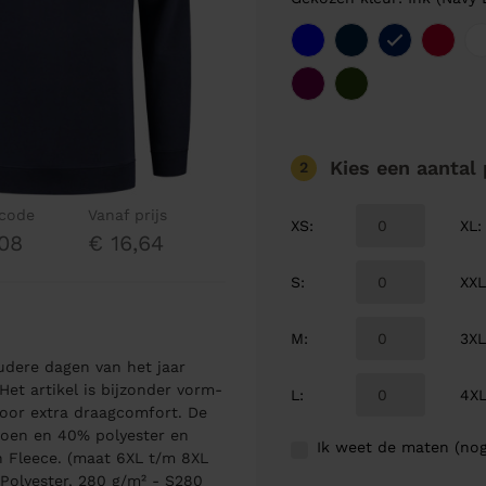
Kies een aantal
2
lcode
Vanaf prijs
XS
:
XL
:
08
€ 16,64
S
:
XX
M
:
3X
udere dagen van het jaar
Het artikel is bijzonder vorm-
L
:
4X
voor extra draagcomfort. De
toen en 40% polyester en
Ik weet de maten (nog
n Fleece. (maat 6XL t/m 8XL
Polyester, 280 g/m² - S280