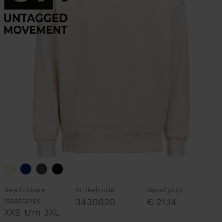
Beschikbare
Artikelcode
Vanaf prijs
maatrange
3430020
€ 21,14
XXS t/m 3XL