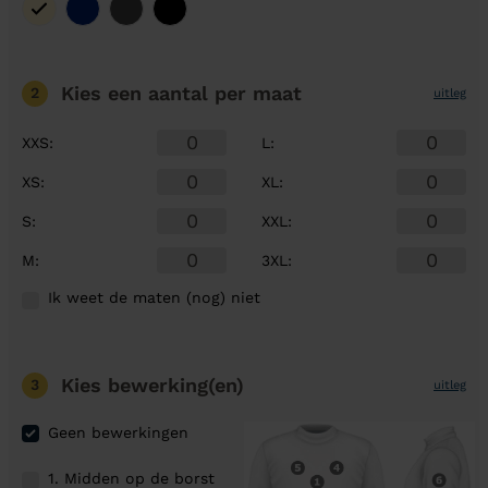
Kies een aantal
per maat
2
uitleg
XXS
:
L
:
XS
:
XL
:
S
:
XXL
:
M
:
3XL
:
Ik weet de maten (nog) niet
Kies bewerking(en)
3
uitleg
Geen bewerkingen
1. Midden op de borst