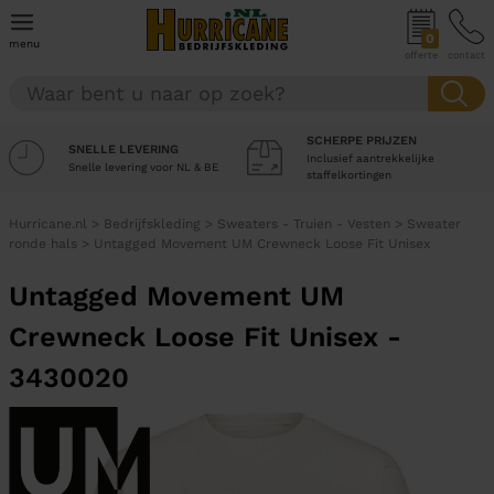
0
menu
offerte
contact
SCHERPE PRIJZEN
SNELLE LEVERING
Inclusief aantrekkelijke
Snelle levering voor NL & BE
staffelkortingen
Hurricane.nl
>
Bedrijfskleding
>
Sweaters - Truien - Vesten
>
Sweater
ronde hals
>
Untagged Movement UM Crewneck Loose Fit Unisex
Untagged Movement UM
Crewneck Loose Fit Unisex -
3430020