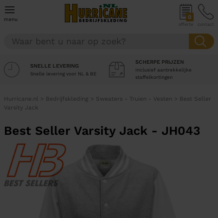
0
menu
offerte
contact
SCHERPE PRIJZEN
SNELLE LEVERING
Inclusief aantrekkelijke
Snelle levering voor NL & BE
staffelkortingen
Hurricane.nl
>
Bedrijfskleding
>
Sweaters - Truien - Vesten
>
Best Seller
Varsity Jack
Best Seller Varsity Jack - JH043