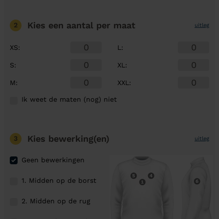
Kies een aantal
per maat
2
uitleg
XS
:
L
:
S
:
XL
:
M
:
XXL
:
Ik weet de maten (nog) niet
Kies bewerking(en)
3
uitleg
Geen bewerkingen
1. Midden op de borst
2. Midden op de rug