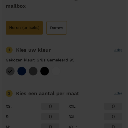
mailbox
Heren (uniseks)
Dames
Kies uw kleur
1
uitleg
Gekozen kleur: Grijs Gemeleerd 95
Kies een aantal
per maat
2
uitleg
XS
:
XXL
:
S
:
3XL
:
M
:
4XL
: