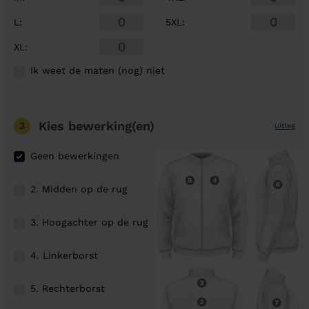
L
:
5XL
:
XL
:
Ik weet de maten (nog) niet
Kies bewerking(en)
3
uitleg
Geen bewerkingen
2. Midden op de rug
3. Hoogachter op de rug
4. Linkerborst
5. Rechterborst