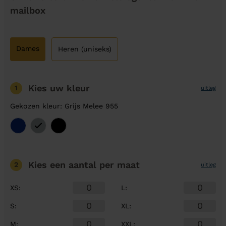
mailbox
Dames
Heren (uniseks)
Kies uw kleur
1
uitleg
Gekozen kleur: Grijs Melee 955
Kies een aantal
per maat
2
uitleg
XS
:
L
:
S
:
XL
:
M
:
XXL
: