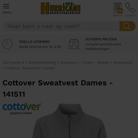
0
menu
offerte
contact
SCHERPE PRIJZEN
SNELLE LEVERING
Inclusief aantrekkelijke
Snelle levering voor NL & BE
staffelkortingen
Hurricane.nl
>
Bedrijfskleding
>
Sweaters - Truien - Vesten
>
Sweatvest
>
Cottover Sweatvest Dames
Cottover Sweatvest Dames -
141511