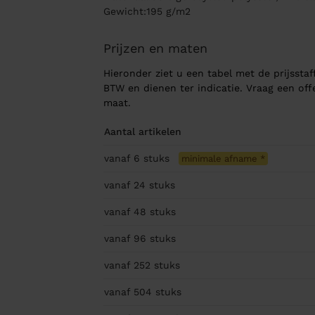
Gewicht:195 g/m2
Prijzen en maten
Hieronder ziet u een tabel met de prijsstaff
BTW en dienen ter indicatie. Vraag een of
maat.
Aantal artikelen
vanaf 6
stuks
minimale afname
*
vanaf 24
stuks
vanaf 48
stuks
vanaf 96
stuks
vanaf 252
stuks
vanaf 504
stuks