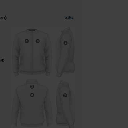
en)
uitleg
rug