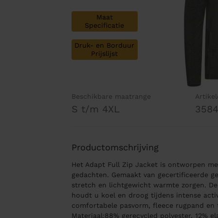
Maat
Specificatie
Druk- en Borduur
Prijslijst
Beschikbare maatrange
Artike
S t/m 4XL
358
Productomschrijving
Het Adapt Full Zip Jacket is ontworpen me
gedachten. Gemaakt van gecertificeerde ge
stretch en lichtgewicht warmte zorgen. D
houdt u koel en droog tijdens intense activ
comfortabele pasvorm, fleece rugpand en 
Materiaal:88% gerecycled polyester, 12% el