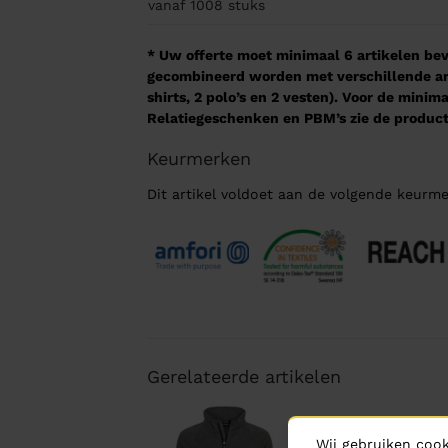
vanaf 1008
stuks
* Uw offerte moet minimaal 6 artikelen beva
gecombineerd worden met verschillende arti
shirts, 2 polo’s en 2 vesten). Voor de mini
Relatiegeschenken en PBM’s zie de product
Keurmerken
Dit artikel voldoet aan de volgende keurme
Gerelateerde artikelen
Wij gebruiken cook