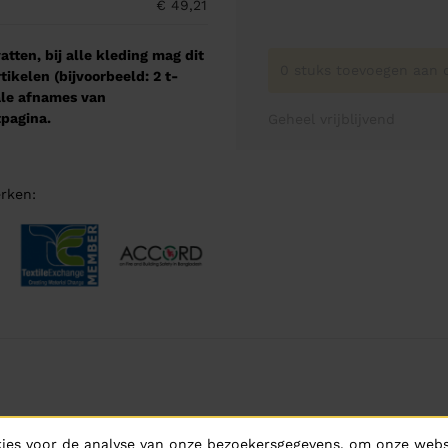
€ 49,21
tten, bij alle kleding mag dit
0 stuks toevoegen aan o
kelen (bijvoorbeeld: 2 t-
male afnames van
pagina.
Geheel vrijblijvend
rken:
ies voor de analyse van onze bezoekersgegevens, om onze websi