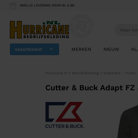
SNELLE LEVERING VOOR NL & BE
assortiment
MERKEN
NIEUW
KL
Hurricane.nl
>
Bedrijfskleding
>
Sweaters - Truien 
Cutter & Buck Adapt FZ