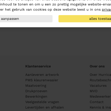
inhoud te tonen en om u een zo prettig mogelijke website-ervar
er het gebruik van cookies op deze website leest u in ons
priva
aanpassen
alles toesta
Klantenservice
Over ons
Aanleveren artwork
Over Hurric
PMS kleurenwaaier
Routebeschr
Maatvoering
Vacatures
Drukproeven
MVO
Bewerkingen
Medewerker
Veelgestelde vragen
Contact
Levertijden en afhalen
Kennis & ins