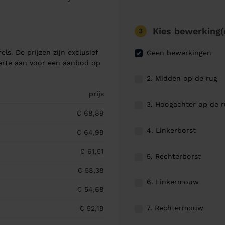
Kies bewerking(
3
els. De prijzen zijn exclusief
Geen bewerkingen
ferte aan voor een aanbod op
2. Midden op de rug
prijs
3. Hoogachter op de 
€ 68,89
4. Linkerborst
€ 64,99
€ 61,51
5. Rechterborst
€ 58,38
6. Linkermouw
€ 54,68
7. Rechtermouw
€ 52,19