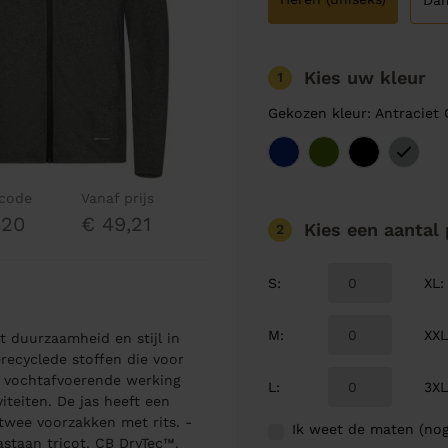
Da
Kies uw kleur
1
Gekozen kleur: Antraciet 
lcode
Vanaf prijs
420
€ 49,21
Kies een aantal
2
S
:
XL
:
M
:
XX
t duurzaamheid en stijl in
recyclede stoffen die voor
e vochtafvoerende werking
L
:
3X
iteiten. De jas heeft een
twee voorzakken met rits. -
Ik weet de maten (nog
astaan tricot. CB DryTec™.