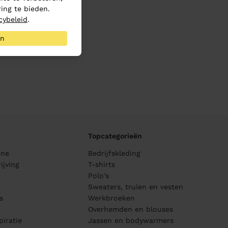
ing te bieden.
cybeleid
.
an
Topcategorieën
ane
Bedrijfskleding
ijving
T-shirts
Polo's
Sweaters, truien en vesten
s
Werkbroeken
Overhemden en blouses
piratie
Jassen en bodywarmers