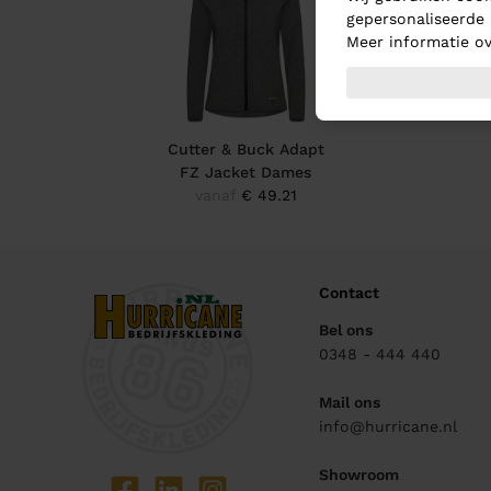
gepersonaliseerde 
Meer informatie ov
Cutter & Buck Adapt
FZ Jacket Dames
vanaf
€ 49.21
Contact
Bel ons
0348 - 444 440
Mail ons
info@hurricane.nl
Showroom