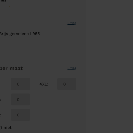
mes
uitleg
Grijs gemeleerd 955
per maat
uitleg
4XL
:
L
:
L
:
) niet