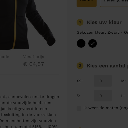
Heren (unise
Kies uw kleur
1
Gekozen kleur: Zwart - O
lcode
Vanaf prijs
€ 64,57
Kies een aantal
2
XS
:
M
:
S
:
L
:
kant, aanbevolen om te dragen
 aan de voorzijde heeft een
Ik weet de maten (nog
jas is uitgevoerd in een
tssluiting in de voorzakken
 De manchetten zijn voorzien
or heren, model 5158. - 100%