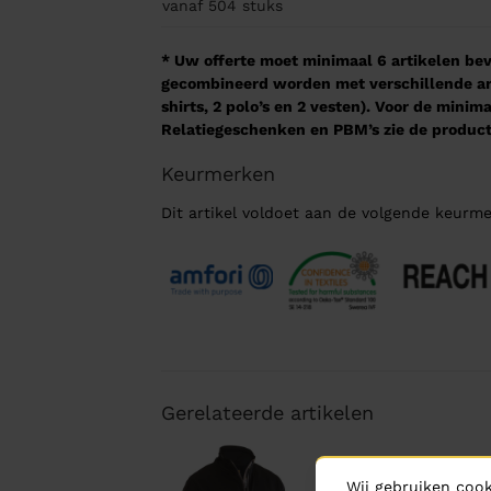
vanaf 504
stuks
* Uw offerte moet minimaal 6 artikelen beva
gecombineerd worden met verschillende arti
shirts, 2 polo’s en 2 vesten). Voor de mini
Relatiegeschenken en PBM’s zie de product
Keurmerken
Dit artikel voldoet aan de volgende keurme
Gerelateerde artikelen
Wij gebruiken cook