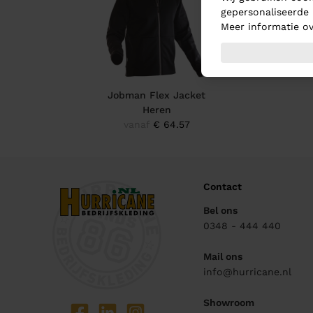
gepersonaliseerde 
Meer informatie ov
Jobman Flex Jacket
Heren
vanaf
€ 64.57
Contact
Bel ons
0348 - 444 440
Mail ons
info@hurricane.nl
Showroom