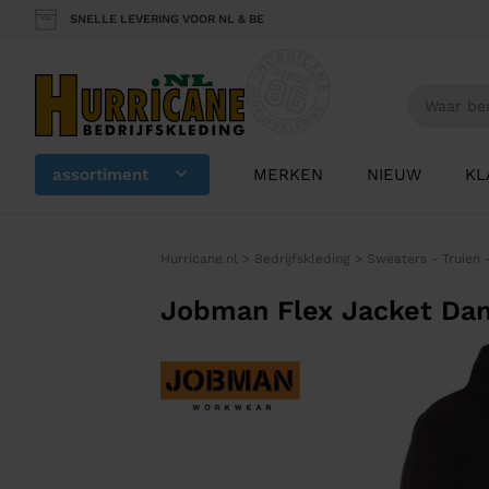
SNELLE LEVERING VOOR NL & BE
assortiment
MERKEN
NIEUW
KL
Hurricane.nl
>
Bedrijfskleding
>
Sweaters - Truien 
Jobman Flex Jacket Da