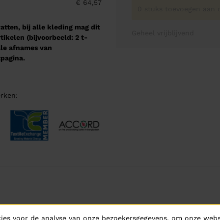
€ 64,57
0 stuks toevoegen aan o
tten, bij alle kleding mag dit
Geheel vrijblijvend
kelen (bijvoorbeeld: 2 t-
male afnames van
pagina.
rken:
ies voor de analyse van onze bezoekersgegevens, om onze websi