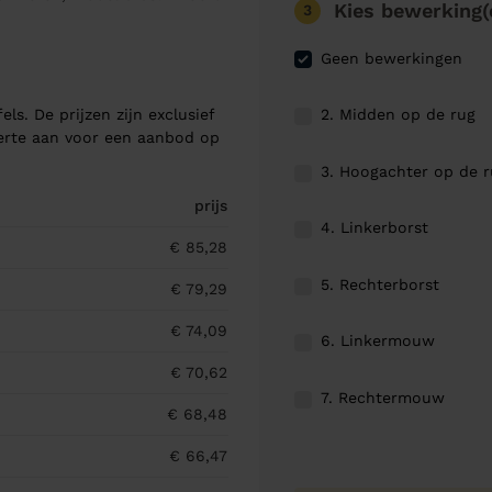
Kies bewerking(
3
Geen bewerkingen
2. Midden op de rug
els. De prijzen zijn exclusief
ferte aan voor een aanbod op
3. Hoogachter op de 
prijs
4. Linkerborst
€ 85,28
5. Rechterborst
€ 79,29
€ 74,09
6. Linkermouw
€ 70,62
7. Rechtermouw
€ 68,48
€ 66,47