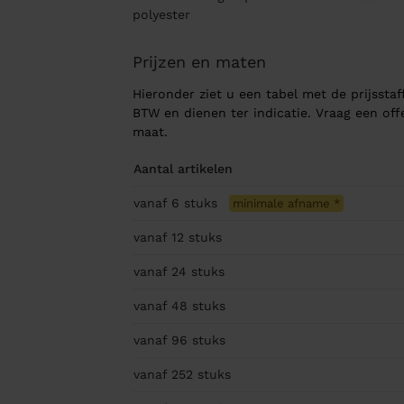
polyester
Prijzen en maten
Hieronder ziet u een tabel met de prijsstaff
BTW en dienen ter indicatie. Vraag een of
maat.
Aantal artikelen
vanaf 6
stuks
minimale afname
*
vanaf 12
stuks
vanaf 24
stuks
vanaf 48
stuks
vanaf 96
stuks
vanaf 252
stuks