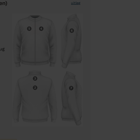
en)
uitleg
rug