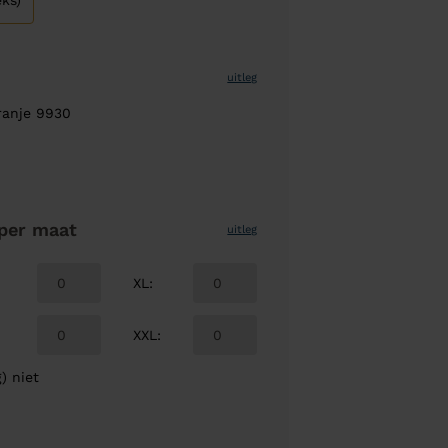
ks)
uitleg
ranje 9930
per maat
uitleg
XL
:
XXL
:
) niet