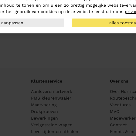
inhoud te tonen en om u een zo prettig mogelijke website-ervar
er het gebruik van cookies op deze website leest u in ons
priva
aanpassen
alles toesta
Klantenservice
Over ons
Aanleveren artwork
Over Hurric
PMS kleurenwaaier
Routebeschr
Maatvoering
Vacatures
Drukproeven
MVO
Bewerkingen
Medewerker
Veelgestelde vragen
Contact
Levertijden en afhalen
Kennis & ins