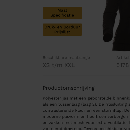
Maat
Specificatie
Druk- en Borduur
Prijslijst
Beschikbare maatrange
Artike
XS t/m XXL
5178
Productomschrijving
Polyester jas met een geborstelde binnen
als een tussenlaag (laag 2). De ritssluiting
contrasterende kleur en een stormflap. De 
moderne pasvorm en heeft een verborgen ri
en zakken met mesh voor extra ventilatie.
van een duimgreep. Tevens beschikbaar vo