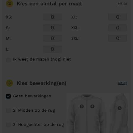
Kies een aantal
per maat
2
uitleg
XS
:
XL
:
S
:
XXL
:
M
:
3XL
:
L
:
Ik weet de maten (nog) niet
Kies bewerking(en)
3
uitleg
Geen bewerkingen
2. Midden op de rug
3. Hoogachter op de rug