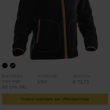
Beschikbare
Artikelcode
Vanaf prijs
maatrange
5161
€ 72,73
XS t/m 3XL
Product toevoegen aan offerteaanvraag