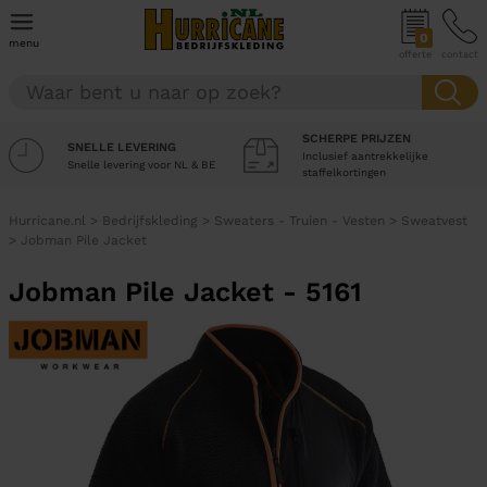
0
menu
offerte
contact
SCHERPE PRIJZEN
SNELLE LEVERING
Inclusief aantrekkelijke
Snelle levering voor NL & BE
staffelkortingen
Hurricane.nl
>
Bedrijfskleding
>
Sweaters - Truien - Vesten
>
Sweatvest
>
Jobman Pile Jacket
Jobman Pile Jacket - 5161