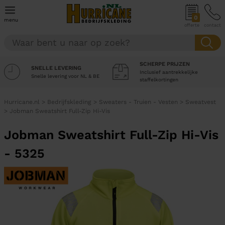
0
menu
offerte
contact
SCHERPE PRIJZEN
SNELLE LEVERING
Inclusief aantrekkelijke
Snelle levering voor NL & BE
staffelkortingen
Hurricane.nl
>
Bedrijfskleding
>
Sweaters - Truien - Vesten
>
Sweatvest
>
Jobman Sweatshirt Full-Zip Hi-Vis
Jobman Sweatshirt Full-Zip Hi-Vis
- 5325