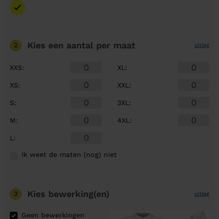
Kies een aantal
per maat
2
uitleg
XXS
:
XL
:
XS
:
XXL
:
S
:
3XL
:
M
:
4XL
:
L
:
Ik weet de maten (nog) niet
Kies bewerking(en)
3
uitleg
Geen bewerkingen