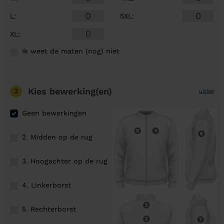
L
:
5XL
:
XL
:
Ik weet de maten (nog) niet
Kies bewerking(en)
3
uitleg
Geen bewerkingen
2. Midden op de rug
3. Hoogachter op de rug
4. Linkerborst
5. Rechterborst