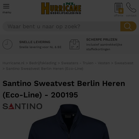
0
menu
offerte
contact
SCHERPE PRIJZEN
SNELLE LEVERING
Inclusief aantrekkelijke
Snelle levering voor NL & BE
staffelkortingen
Hurricane.nl
>
Bedrijfskleding
>
Sweaters - Truien - Vesten
>
Sweatvest
>
Santino Sweatvest Berlin Heren (Eco-Line)
Santino Sweatvest Berlin Heren
(Eco-Line) - 200195