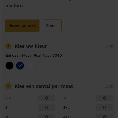
mailbox
Heren (uniseks)
Dames
Kies uw kleur
1
uitleg
Gekozen kleur: Real Navy 6040
Kies een aantal
per maat
2
uitleg
XS
:
XXL
:
S
:
3XL
:
M
:
4XL
: