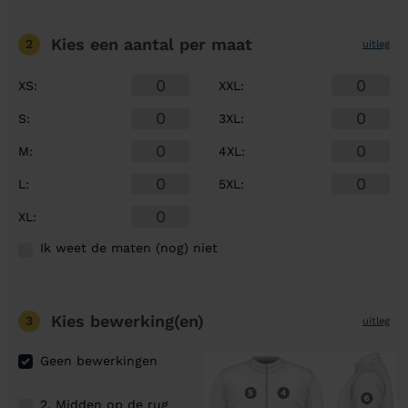
Kies een aantal
per maat
2
uitleg
XS
:
XXL
:
S
:
3XL
:
M
:
4XL
:
L
:
5XL
:
XL
:
Ik weet de maten (nog) niet
Kies bewerking(en)
3
uitleg
Geen bewerkingen
2. Midden op de rug