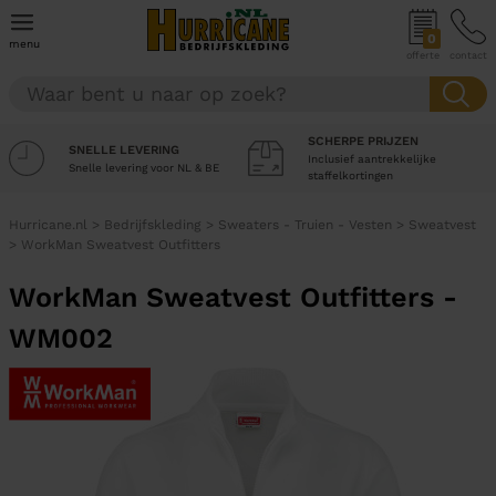
0
menu
offerte
contact
SCHERPE PRIJZEN
SNELLE LEVERING
Inclusief aantrekkelijke
Snelle levering voor NL & BE
staffelkortingen
Hurricane.nl
>
Bedrijfskleding
>
Sweaters - Truien - Vesten
>
Sweatvest
>
WorkMan Sweatvest Outfitters
WorkMan Sweatvest Outfitters -
WM002