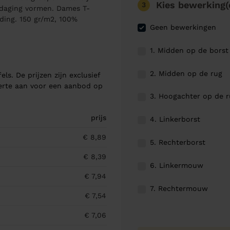
Kies bewerking(
3
tdaging vormen. Dames T-
eding. 150 gr/m2, 100%
Geen bewerkingen
1. Midden op de borst
2. Midden op de rug
els. De prijzen zijn exclusief
ferte aan voor een aanbod op
3. Hoogachter op de 
prijs
4. Linkerborst
€ 8,89
5. Rechterborst
€ 8,39
6. Linkermouw
€ 7,94
7. Rechtermouw
€ 7,54
€ 7,06