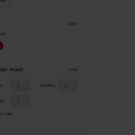
ks)
uitleg
 54
per maat
uitleg
/L
:
44/XXL
:
XL
:
) niet