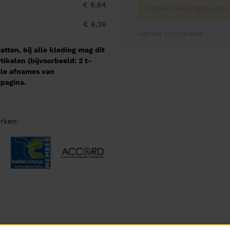
€ 6,64
0 stuks toevoegen aan o
€ 6,26
Geheel vrijblijvend
tten, bij alle kleding mag dit
kelen (bijvoorbeeld: 2 t-
male afnames van
pagina.
rken: