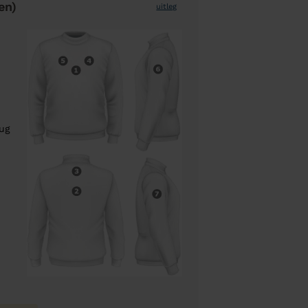
en)
uitleg
rug