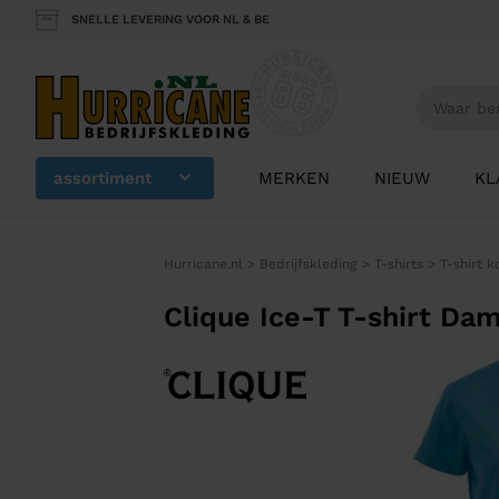
SNELLE LEVERING VOOR NL & BE
assortiment
MERKEN
NIEUW
KL
Hurricane.nl
>
Bedrijfskleding
>
T-shirts
>
T-shirt 
Clique Ice-T T-shirt Da