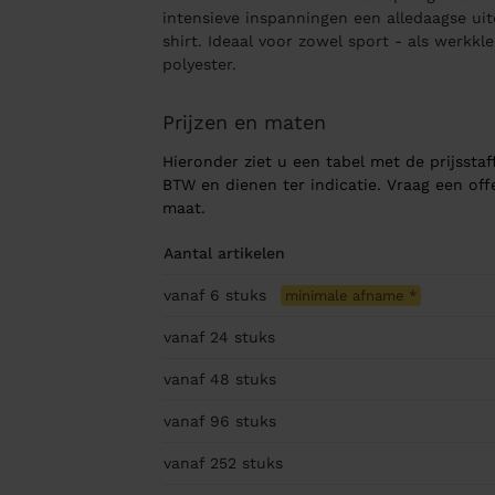
intensieve inspanningen een alledaagse ui
shirt. Ideaal voor zowel sport - als werkkl
polyester.
Prijzen en maten
Hieronder ziet u een tabel met de prijsstaff
BTW en dienen ter indicatie. Vraag een of
maat.
Aantal artikelen
vanaf 6
stuks
minimale afname
*
vanaf 24
stuks
vanaf 48
stuks
vanaf 96
stuks
vanaf 252
stuks