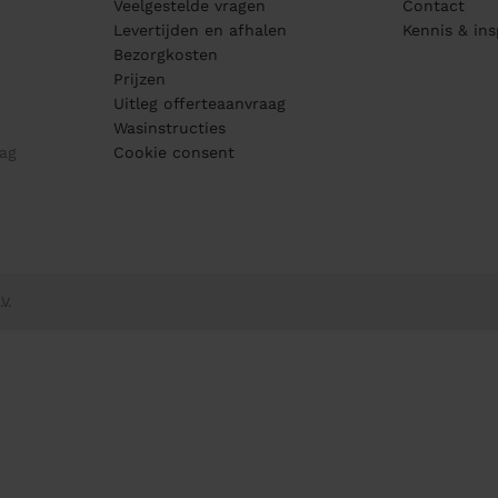
Veelgestelde vragen
Contact
Levertijden en afhalen
Kennis & ins
Bezorgkosten
Prijzen
Uitleg offerteaanvraag
Wasinstructies
ag
Cookie consent
V.