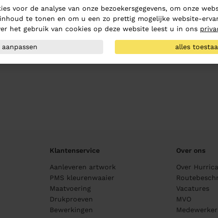
ies voor de analyse van onze bezoekersgegevens, om onze websi
inhoud te tonen en om u een zo prettig mogelijke website-ervar
er het gebruik van cookies op deze website leest u in ons
priva
aanpassen
alles toesta
Klantenservice
Over ons
Aanleveren artwork
Over Hurric
PMS kleurenwaaier
Routebeschr
Maatvoering
Vacatures
Drukproeven
MVO
Bewerkingen
Medewerker