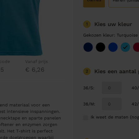
Heren (unise
Kies uw kleur
1
Gekozen kleur: Turquoise
lcode
Vanaf prijs
35
€ 6,26
Kies een aantal
2
36/S
:
40
38/M
:
42/
mend materiaal voor een
st intensieve inspanningen.
Ik weet de maten (nog
t necktape en aparte panelen
oftener en enzymen zorgen
t. Het T-shirt is perfect
eerde doelgroepen waarbij