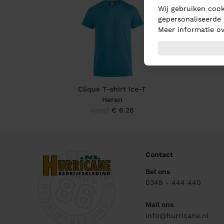
Wij gebruiken cook
gepersonaliseerde 
Meer informatie ov
Clique T-shirt Ice-T
Heren
vanaf
€ 6.26
Contact
Bel ons
0348 - 444 440
Mail ons
info@hurricane.nl