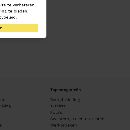
te te verbeteren,
ing te bieden.
cybeleid
.
an
Topcategorieën
ane
Bedrijfskleding
ijving
T-shirts
Polo's
Sweaters, truien en vesten
s
Werkbroeken