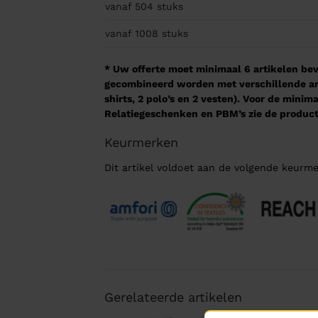
vanaf 504
stuks
vanaf 1008
stuks
* Uw offerte moet minimaal 6 artikelen beva
gecombineerd worden met verschillende arti
shirts, 2 polo’s en 2 vesten). Voor de mini
Relatiegeschenken en PBM’s zie de product
Keurmerken
Dit artikel voldoet aan de volgende keurme
Gerelateerde artikelen