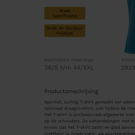
Maat
Specificatie
Druk- en Borduur
Prijslijst
Beschikbare maatrange
Artike
36/S t/m 44/XXL
293
Productomschrijving
Sportief, luchtig T-shirt gemaakt van ade
optimaal draagcomfort, ook tijdens de mee
Het T-shirt is professioneel afgewerkt me
op de schouders. De behandelingen met s
ervoor dat het T-shirt zacht en glad aanvoel
inzetbaar in zowel werk- als sportgerelat