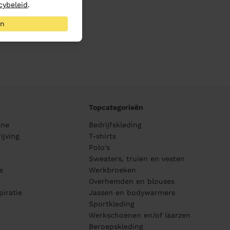
cybeleid
.
an
Topcategorieën
ane
Bedrijfskleding
ijving
T-shirts
Polo's
Sweaters, truien en vesten
s
Werkbroeken
Overhemden en blouses
piratie
Jassen en bodywarmers
Sportkleding
Werkschoenen en/of laarzen
Beroepskleding