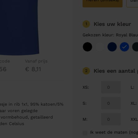
Da
Kies uw kleur
1
Gekozen kleur: Royal Bla
lcode
Vanaf prijs
56
€ 8,11
Kies een aantal
2
XS
:
L
:
S
:
XL
:
sje in rib 1x1, 95% katoen/5%
naar voren gelegde
vormbehoud, getailleerd
M
:
XX
den Celsius
Ik weet de maten (nog