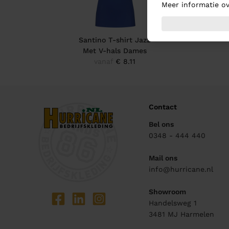
Meer informatie ov
Santino T-shirt Jazz
Met V-hals Dames
vanaf
€ 8.11
Contact
Bel ons
0348 - 444 440
Mail ons
info@hurricane.nl
Showroom
Handelsweg 1
3481 MJ
Harmelen