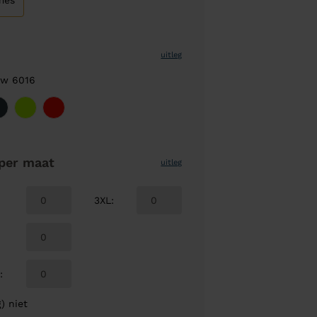
mes
uitleg
uw 6016
per maat
uitleg
3XL
:
L
:
) niet