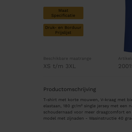
Maat
Specificatie
Druk- en Borduur
Prijslijst
Beschikbare maatrange
Artike
XS t/m 3XL
2001
Productomschrijving
T-shirt met korte mouwen, V-kraag met bie
elastaan, 180 gr/m² single jersey met een 
schoudernaad voor meer draagcomfort en 
model met zijnaden - Wasinstructie 40 gra