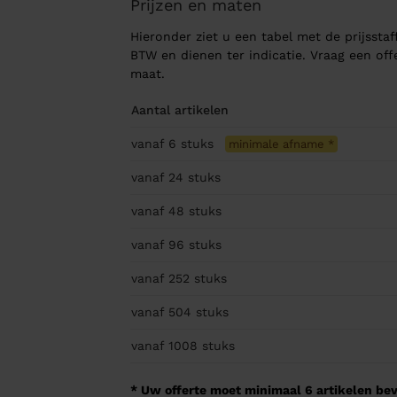
Prijzen en maten
Hieronder ziet u een tabel met de prijsstaff
BTW en dienen ter indicatie. Vraag een of
maat.
Aantal artikelen
vanaf 6
stuks
minimale afname
*
vanaf 24
stuks
vanaf 48
stuks
vanaf 96
stuks
vanaf 252
stuks
vanaf 504
stuks
vanaf 1008
stuks
* Uw offerte moet minimaal 6 artikelen beva