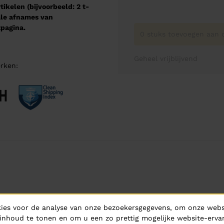
kelen (bijvoorbeeld: 2 t-
male afnames van
pagina.
0 stuks toevoegen aan o
Geheel vrijblijvend
rken:
ies voor de analyse van onze bezoekersgegevens, om onze websi
inhoud te tonen en om u een zo prettig mogelijke website-ervar