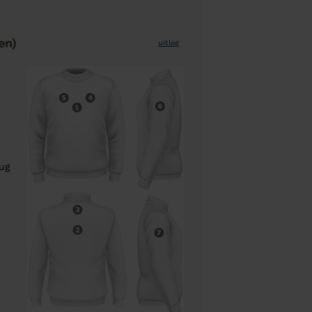
en)
uitleg
rug