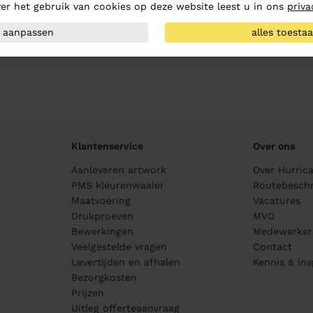
er het gebruik van cookies op deze website leest u in ons
priva
aanpassen
alles toesta
Klantenservice
Over ons
Aanleveren artwork
Over Hurric
PMS kleurenwaaier
Routebeschr
Maatvoering
Vacatures
Drukproeven
MVO
Bewerkingen
Medewerker
Veelgestelde vragen
Contact
Levertijden en afhalen
Kennis & ins
Bezorgkosten
Prijzen
Uitleg offerteaanvraag