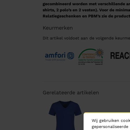
gecombineerd worden met verschillende arti
shirts, 2 polo’s en 2 vesten). Voor de mini
Relatiegeschenken en PBM’s zie de product
Keurmerken
Dit artikel voldoet aan de volgende keurme
Gerelateerde artikelen
Wij gebruiken cook
gepersonaliseerde 