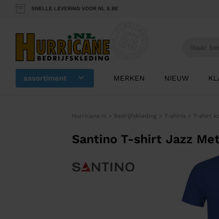
SNELLE LEVERING VOOR NL & BE
assortiment
MERKEN
NIEUW
KL
Hurricane.nl
>
Bedrijfskleding
>
T-shirts
>
T-shirt 
Santino T-shirt Jazz Me