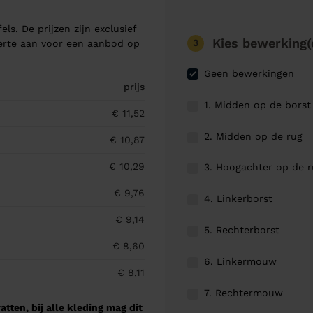
els. De prijzen zijn exclusief
Kies bewerking(
3
ferte aan voor een aanbod op
Geen bewerkingen
prijs
1. Midden op de borst
€ 11,52
2. Midden op de rug
€ 10,87
€ 10,29
3. Hoogachter op de 
€ 9,76
4. Linkerborst
€ 9,14
5. Rechterborst
€ 8,60
6. Linkermouw
€ 8,11
7. Rechtermouw
tten, bij alle kleding mag dit