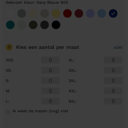
Gekozen kleur: Navy Blauw 600
Kies een aantal
per maat
2
uitleg
XXS
:
XL
:
XS
:
XXL
:
S
:
3XL
:
M
:
4XL
:
L
:
5XL
:
Ik weet de maten (nog) niet