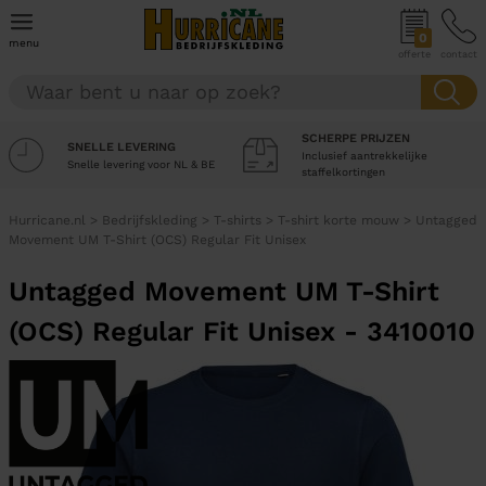
0
menu
offerte
contact
SCHERPE PRIJZEN
SNELLE LEVERING
Inclusief aantrekkelijke
Snelle levering voor NL & BE
staffelkortingen
Hurricane.nl
>
Bedrijfskleding
>
T-shirts
>
T-shirt korte mouw
>
Untagged
Movement UM T-Shirt (OCS) Regular Fit Unisex
Untagged Movement UM T-Shirt
(OCS) Regular Fit Unisex - 3410010