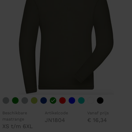
Beschikbare
Artikelcode
Vanaf prijs
maatrange
JN1804
€ 16,34
XS t/m 6XL