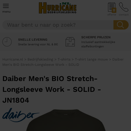
0
menu
offerte
contact
SCHERPE PRIJZEN
SNELLE LEVERING
Inclusief aantrekkelijke
Snelle levering voor NL & BE
staffelkortingen
Hurricane.nl
>
Bedrijfskleding
>
T-shirts
>
T-shirt lange mouw
>
Daiber
Men's BIO Stretch-Longsleeve Work - SOLID
Daiber Men's BIO Stretch-
Longsleeve Work - SOLID -
JN1804