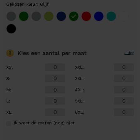
Gekozen kleur: Olijf
Kies een aantal
per maat
2
uitleg
XS
:
XXL
:
S
:
3XL
:
M
:
4XL
:
L
:
5XL
:
XL
:
6XL
:
Ik weet de maten (nog) niet