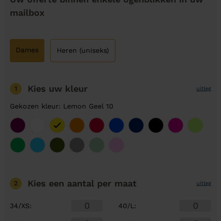
mailbox
Dames
Heren (uniseks)
Kies uw kleur
1
uitleg
Gekozen kleur: Lemon Geel 10
Kies een aantal
per maat
2
uitleg
34/XS
:
40/L
: