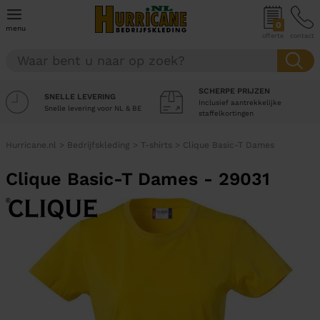
0
menu
offerte
contact
SCHERPE PRIJZEN
SNELLE LEVERING
Inclusief aantrekkelijke
Snelle levering voor NL & BE
staffelkortingen
Hurricane.nl
>
Bedrijfskleding
>
T-shirts
>
Clique Basic-T Dames
Clique Basic-T Dames - 29031