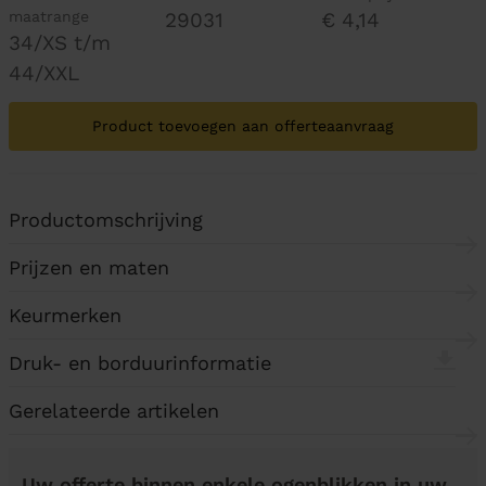
maatrange
29031
€ 4,14
34/XS t/m
44/XXL
Product toevoegen aan offerteaanvraag
Productomschrijving
Prijzen en maten
Keurmerken
Druk- en borduurinformatie
Gerelateerde artikelen
Uw offerte binnen enkele ogenblikken in uw