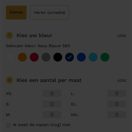
Dames
Heren (uniseks)
Kies uw kleur
1
uitleg
Gekozen kleur: Navy Blauw 580
Kies een aantal
per maat
2
uitleg
XS
:
L
:
S
:
XL
:
M
:
XXL
:
Ik weet de maten (nog) niet