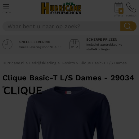
0
menu
offerte
contact
SCHERPE PRIJZEN
SNELLE LEVERING
Inclusief aantrekkelijke
Snelle levering voor NL & BE
staffelkortingen
Hurricane.nl
>
Bedrijfskleding
>
T-shirts
>
Clique Basic-T L/S Dames
Clique Basic-T L/S Dames - 29034