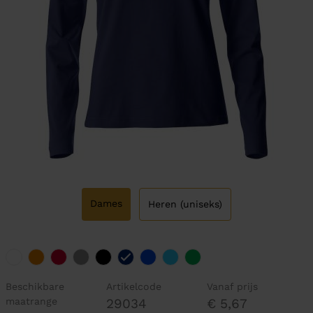
Dames
Heren (uniseks)
Beschikbare
Artikelcode
Vanaf prijs
maatrange
29034
€ 5,67