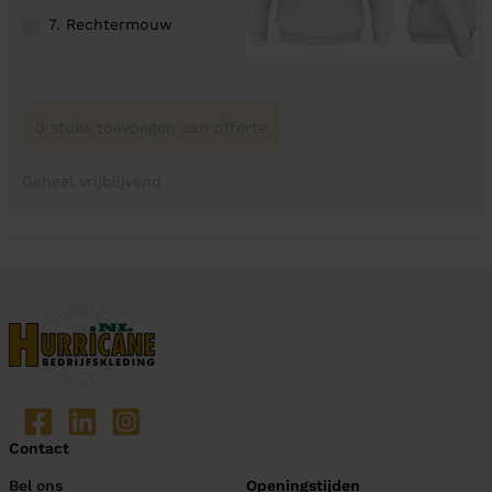
7. Rechtermouw
0 stuks toevoegen aan offerte
Geheel vrijblijvend
Contact
Bel ons
Openingstijden