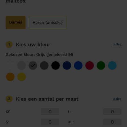
mailbox
Dames
Heren (uniseks)
Kies uw kleur
1
uitleg
Gekozen kleur: Grijs gemeleerd 95
Kies een aantal
per maat
2
uitleg
XS
:
L
:
S
:
XL
: