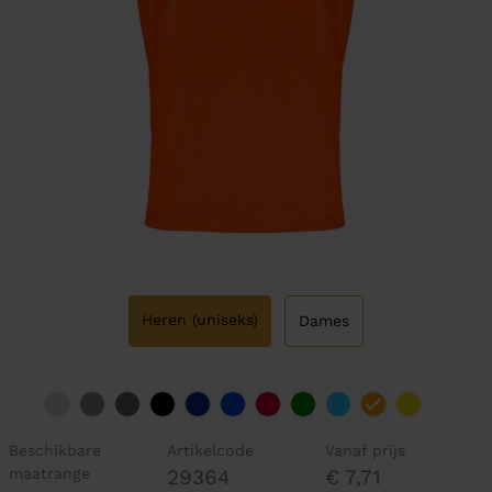
Heren (uniseks)
Dames
Beschikbare
Artikelcode
Vanaf prijs
maatrange
29364
€ 7,71