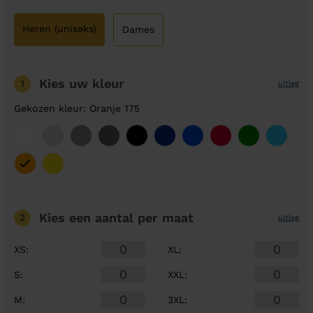
Heren (uniseks)
Dames
Kies uw kleur
1
uitleg
Gekozen kleur: Oranje 175
Kies een aantal
per maat
2
uitleg
XS
:
XL
:
S
:
XXL
:
M
:
3XL
: