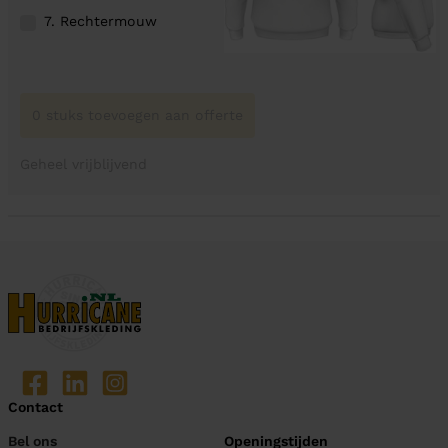
7. Rechtermouw
0 stuks toevoegen aan offerte
Geheel vrijblijvend
Contact
Bel ons
Openingstijden