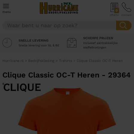
0
menu
offerte
contact
SCHERPE PRIJZEN
SNELLE LEVERING
Inclusief aantrekkelijke
Snelle levering voor NL & BE
staffelkortingen
Hurricane.nl
>
Bedrijfskleding
>
T-shirts
>
Clique Classic OC-T Heren
Clique Classic OC-T Heren - 29364