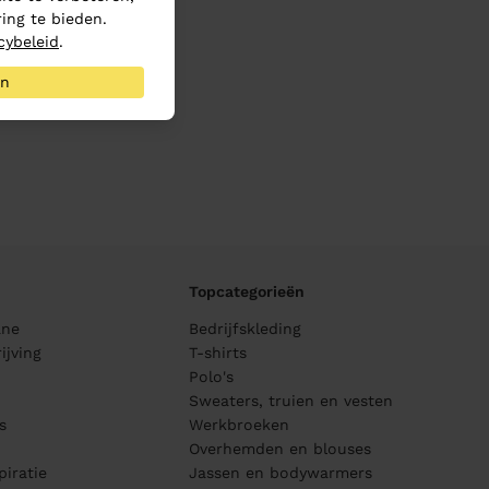
ing te bieden.
cybeleid
.
an
Topcategorieën
ane
Bedrijfskleding
ijving
T-shirts
Polo's
Sweaters, truien en vesten
s
Werkbroeken
Overhemden en blouses
piratie
Jassen en bodywarmers