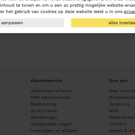
inhoud te tonen en om u een zo prettig mogelijke website-ervar
er het gebruik van cookies op deze website leest u in ons
priva
aanpassen
alles toesta
Klantenservice
Over ons
Aanleveren artwork
Over Hurric
PMS kleurenwaaier
Routebeschr
Maatvoering
Vacatures
Drukproeven
MVO
Bewerkingen
Medewerker
Veelgestelde vragen
Contact
Levertijden en afhalen
Kennis & ins