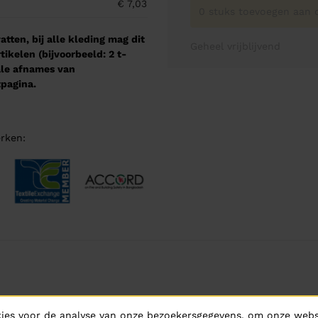
€ 7,03
0 stuks toevoegen aan o
tten, bij alle kleding mag dit
Geheel vrijblijvend
kelen (bijvoorbeeld: 2 t-
male afnames van
pagina.
rken:
ies voor de analyse van onze bezoekersgegevens, om onze websi