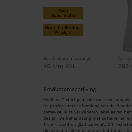
Maat
Specificatie
Druk- en Borduur
Prijslijst
Beschikbare maatrange
Artike
XS t/m XXL
293
Productomschrijving
Modieus T-shirt gemaakt van zeer hoogwaa
De professionele afwerking van de zijnade
gemakkelijk te verwijderen label geven het
design. De behandeling met softener en e
T-shirt zacht en glad aanvoelt. Dit T-shirt 
diegene die alleen gaat voor het hoogst ha