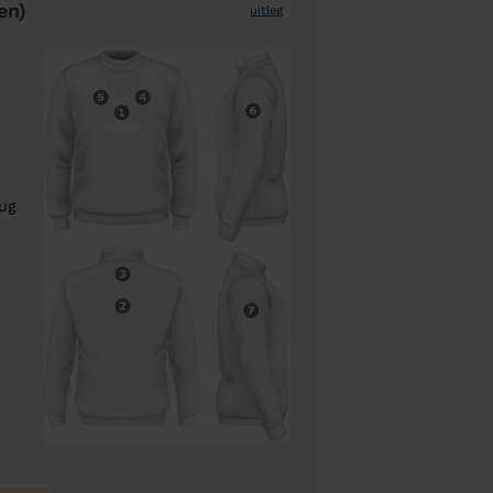
en)
uitleg
rug