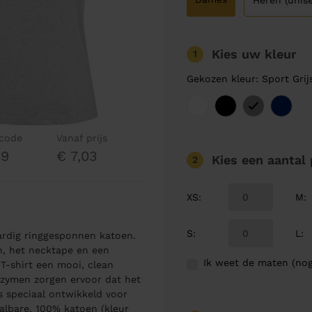
Heren (unise
Kies uw kleur
1
Gekozen kleur: Sport Grij
lcode
Vanaf prijs
49
€ 7,03
Kies een aantal
2
XS
:
M
:
S
:
L
:
rdig ringgesponnen katoen.
n, het necktape en een
Ik weet de maten (nog
 T-shirt een mooi, clean
nzymen zorgen ervoor dat het
is speciaal ontwikkeld voor
albare. 100% katoen (kleur