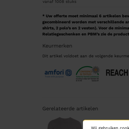
vanaf 1008
stuks
* Uw offerte moet minimaal 6 artikelen beva
gecombineerd worden met verschillende arti
shirts, 2 polo’s en 2 vesten). Voor de mini
Relatiegeschenken en PBM’s zie de product
Keurmerken
Dit artikel voldoet aan de volgende keurme
Gerelateerde artikelen
Wij gebruiken cook