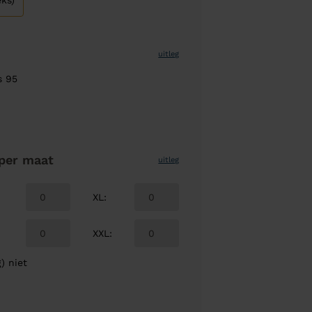
ks)
uitleg
s 95
per maat
uitleg
XL
:
XXL
:
) niet