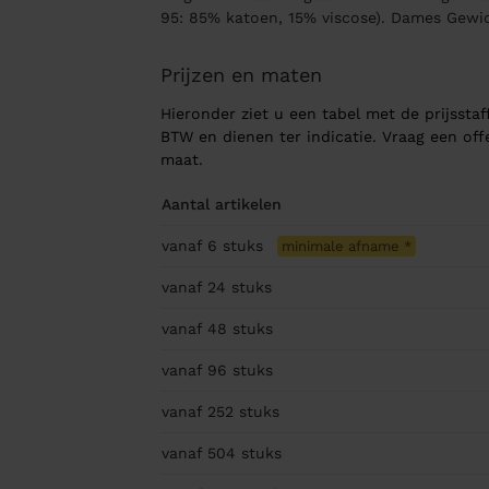
95: 85% katoen, 15% viscose). Dames Gewi
Prijzen en maten
Hieronder ziet u een tabel met de prijsstaff
BTW en dienen ter indicatie. Vraag een of
maat.
Aantal artikelen
vanaf 6
stuks
minimale afname
*
vanaf 24
stuks
vanaf 48
stuks
vanaf 96
stuks
vanaf 252
stuks
vanaf 504
stuks