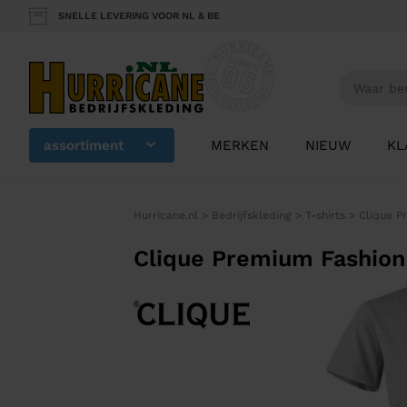
SNELLE LEVERING VOOR NL & BE
assortiment
MERKEN
NIEUW
KL
Hurricane.nl
>
Bedrijfskleding
>
T-shirts
>
Clique P
Clique Premium Fashio