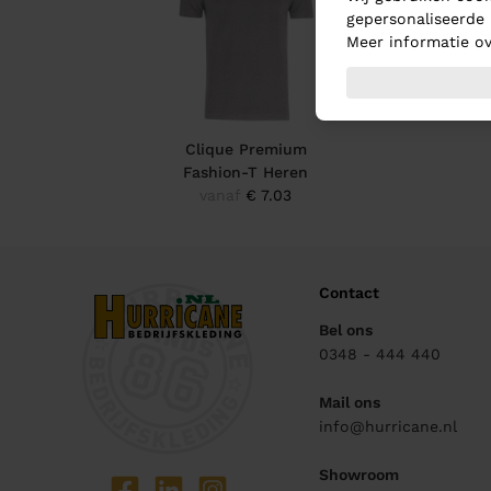
gepersonaliseerde 
Meer informatie ov
Clique Premium
Fashion-T Heren
vanaf
€ 7.03
Contact
Bel ons
0348 - 444 440
Mail ons
info@hurricane.nl
Showroom