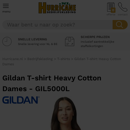
0
menu
offerte
contact
SCHERPE PRIJZEN
SNELLE LEVERING
Inclusief aantrekkelijke
Snelle levering voor NL & BE
staffelkortingen
Hurricane.nl
>
Bedrijfskleding
>
T-shirts
>
Gildan T-shirt Heavy Cotton
Dames
Gildan T-shirt Heavy Cotton
Dames - GIL5000L