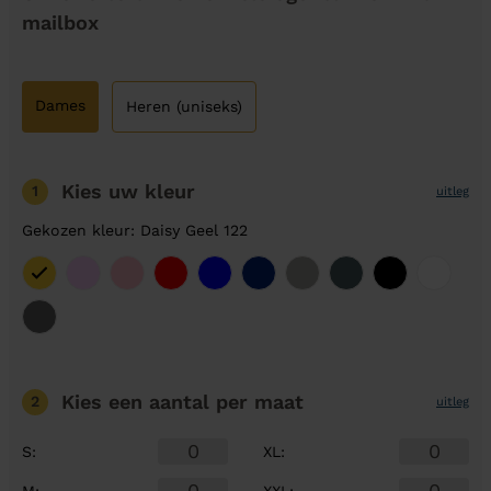
mailbox
Dames
Heren (uniseks)
Kies uw kleur
1
uitleg
Gekozen kleur: Daisy Geel 122
Kies een aantal
per maat
2
uitleg
S
:
XL
:
M
:
XXL
: