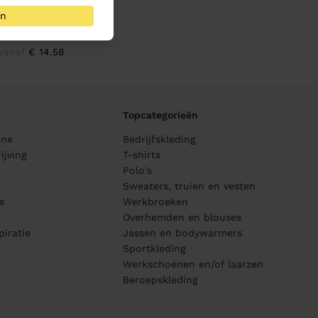
an
vest Stoneton t-
shirt Dames
vanaf
€ 14.58
Topcategorieën
ane
Bedrijfskleding
ijving
T-shirts
Polo's
Sweaters, truien en vesten
s
Werkbroeken
Overhemden en blouses
piratie
Jassen en bodywarmers
Sportkleding
Werkschoenen en/of laarzen
Beroepskleding