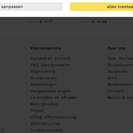
aanpassen
alles toesta
d t-
Harvest Whailford t-
Harvest Stoneton t-
Har
shirt Dames
shirt Heren
vanaf
€ 11.17
vanaf
€ 14.58
Klantenservice
Over ons
Aanleveren artwork
Over Hurric
PMS kleurenwaaier
Routebeschr
Maatvoering
Vacatures
Drukproeven
MVO
Bewerkingen
Medewerker
Veelgestelde vragen
Contact
Levertijden en afhalen
Kennis & ins
Bezorgkosten
Prijzen
Uitleg offerteaanvraag
Wasinstructies
ag
Cookie consent