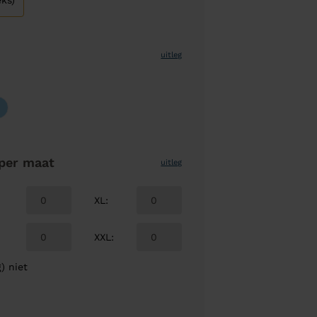
ks)
uitleg
per maat
uitleg
XL
:
XXL
:
) niet