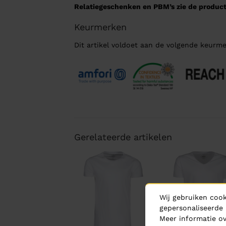
Relatiegeschenken en PBM’s zie de product
Keurmerken
Dit artikel voldoet aan de volgende keurme
Gerelateerde artikelen
Wij gebruiken cook
gepersonaliseerde 
Meer informatie ov