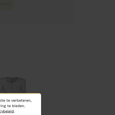
fferte
te te verbeteren,
ing te bieden.
cybeleid
.