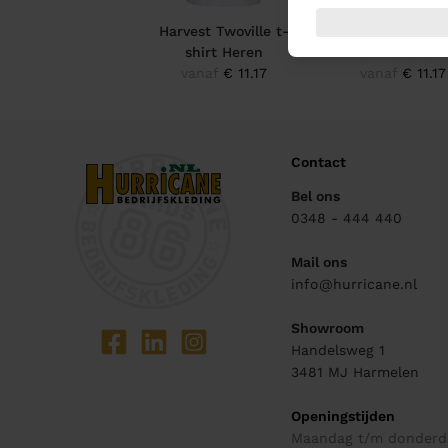
Harvest Twoville t-
Harvest Whailfor
shirt Heren
shirt Heren
vanaf
€ 11.17
vanaf
€ 11.17
Contact
Bel ons
0348 - 444 440
Mail ons
info@hurricane.nl
Showroom
Handelsweg 1
3481 MJ
Harmelen
Openingstijden
Maandag t/m donderd