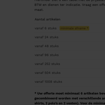
BTW en dienen ter indicatie. Vraag een of
maat.
Aantal artikelen
vanaf 6
stuks
minimale afname
*
vanaf 24
stuks
vanaf 48
stuks
vanaf 96
stuks
vanaf 252
stuks
vanaf 504
stuks
vanaf 1008
stuks
* Uw offerte moet minimaal 6 artikelen beva
gecombineerd worden met verschillende arti
shirts, 2 polo’s en 2 vesten). Voor de mini