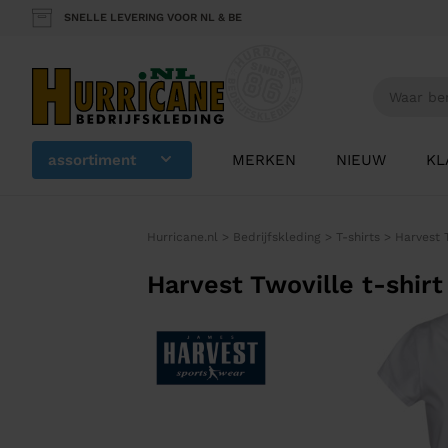
SNELLE LEVERING VOOR NL & BE
assortiment
MERKEN
NIEUW
KL
Hurricane.nl
>
Bedrijfskleding
>
T-shirts
>
Harvest 
Harvest Twoville t-shir