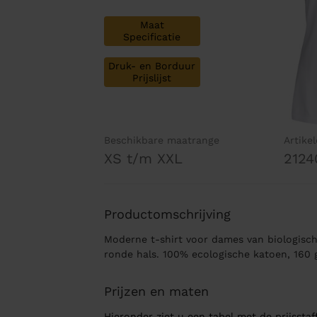
Maat
Specificatie
Druk- en Borduur
Prijslijst
Beschikbare maatrange
Artike
XS t/m XXL
2124
Productomschrijving
Moderne t-shirt voor dames van biologisc
ronde hals. 100% ecologische katoen, 160
Prijzen en maten
Hieronder ziet u een tabel met de prijsstaff