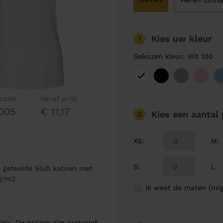
Heren (unise
Kies uw kleur
1
Gekozen kleur: Wit 100
lcode
Vanaf prijs
005
€ 11,17
Kies een aantal
2
XS
:
M
:
S
:
L
:
h geteelde Slub katoen met
 g/m2
Ik weet de maten (nog
els. De prijzen zijn exclusief