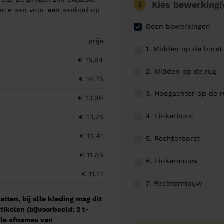
Kies bewerking(
3
ferte aan voor een aanbod op
Geen bewerkingen
prijs
1. Midden op de borst
€ 15,64
2. Midden op de rug
€ 14,75
3. Hoogachter op de 
€ 13,96
4. Linkerborst
€ 13,25
€ 12,41
5. Rechterborst
€ 11,85
6. Linkermouw
€ 11,17
7. Rechtermouw
tten, bij alle kleding mag dit
kelen (bijvoorbeeld: 2 t-
male afnames van