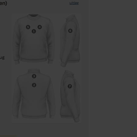
en)
uitleg
rug