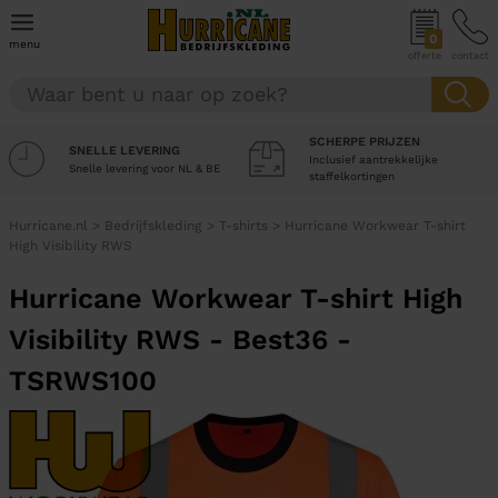
0
menu
offerte
contact
SCHERPE PRIJZEN
SNELLE LEVERING
Inclusief aantrekkelijke
Snelle levering voor NL & BE
staffelkortingen
Hurricane.nl
>
Bedrijfskleding
>
T-shirts
>
Hurricane Workwear T-shirt
High Visibility RWS
Hurricane Workwear T-shirt High
Visibility RWS - Best36 -
TSRWS100