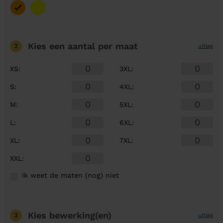
Kies een aantal
per maat
2
uitleg
XS
:
3XL
:
S
:
4XL
:
M
:
5XL
:
L
:
6XL
:
XL
:
7XL
:
XXL
:
Ik weet de maten (nog) niet
Kies bewerking(en)
3
uitleg