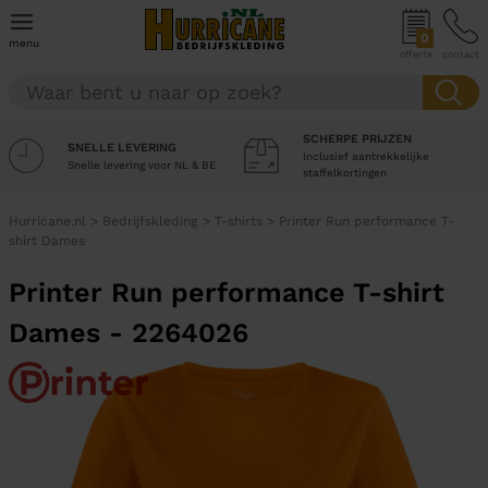
0
menu
offerte
contact
SCHERPE PRIJZEN
SNELLE LEVERING
Inclusief aantrekkelijke
Snelle levering voor NL & BE
staffelkortingen
Hurricane.nl
>
Bedrijfskleding
>
T-shirts
>
Printer Run performance T-
shirt Dames
Printer Run performance T-shirt
Dames - 2264026