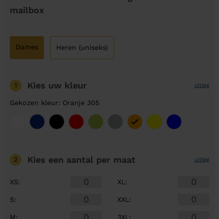
mailbox
Dames
Heren (uniseks)
Kies uw kleur
1
uitleg
Gekozen kleur: Oranje 305
Kies een aantal
per maat
2
uitleg
XS
:
XL
:
S
:
XXL
:
M
:
3XL
: