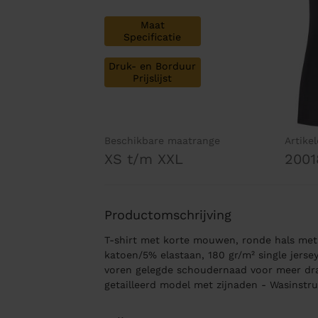
Maat
Specificatie
Druk- en Borduur
Prijslijst
Beschikbare maatrange
Artike
XS t/m XXL
2001
Productomschrijving
T-shirt met korte mouwen, ronde hals met b
katoen/5% elastaan, 180 gr/m² single jerse
voren gelegde schoudernaad voor meer d
getailleerd model met zijnaden - Wasinstru