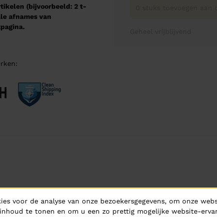
kelen (bijvoorbeeld: 2 t-
0 stuks toevoegen aan o
male afnames van
pagina.
Geheel vrijblijvend
rken:
ies voor de analyse van onze bezoekersgegevens, om onze websi
inhoud te tonen en om u een zo prettig mogelijke website-ervar