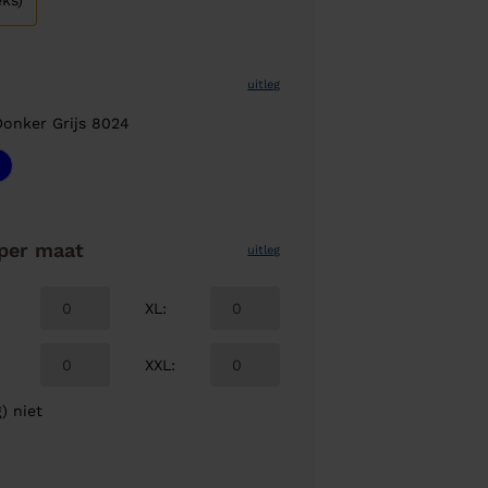
ks)
uitleg
Donker Grijs 8024
per maat
uitleg
XL
:
XXL
:
) niet