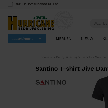
SNELLE LEVERING VOOR NL & BE
assortiment
MERKEN
NIEUW
KL
Hurricane.nl
>
Bedrijfskleding
>
T-shirts
>
Santino 
Santino T-shirt Jive Da