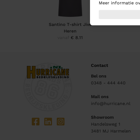
Meer informatie ov
Santino T-shirt Jive
Heren
vanaf
€ 8.11
Contact
Bel ons
0348 - 444 440
Mail ons
info@hurricane.nl
Showroom
Handelsweg 1
3481 MJ
Harmelen