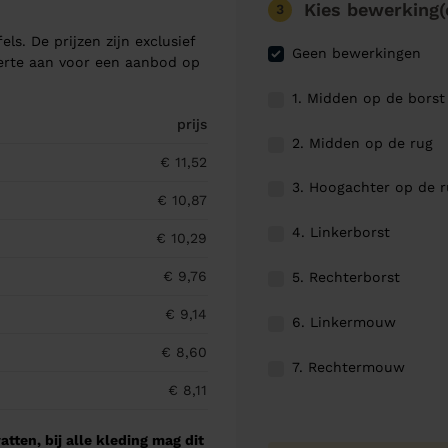
Kies bewerking(
3
els. De prijzen zijn exclusief
Geen bewerkingen
ferte aan voor een aanbod op
1. Midden op de borst
prijs
2. Midden op de rug
€ 11,52
3. Hoogachter op de 
€ 10,87
4. Linkerborst
€ 10,29
€ 9,76
5. Rechterborst
€ 9,14
6. Linkermouw
€ 8,60
7. Rechtermouw
€ 8,11
tten, bij alle kleding mag dit