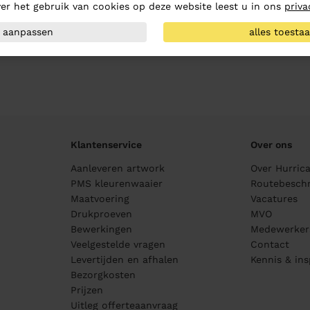
er het gebruik van cookies op deze website leest u in ons
priva
aanpassen
alles toesta
Klantenservice
Over ons
Aanleveren artwork
Over Hurric
PMS kleurenwaaier
Routebeschr
Maatvoering
Vacatures
Drukproeven
MVO
Bewerkingen
Medewerker
Veelgestelde vragen
Contact
Levertijden en afhalen
Kennis & ins
Bezorgkosten
Prijzen
Uitleg offerteaanvraag