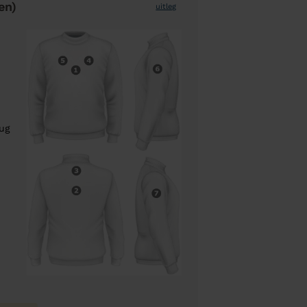
en)
uitleg
rug