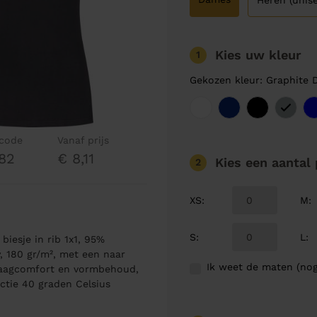
Heren (unise
Kies uw kleur
1
Gekozen kleur: Graphite 
lcode
Vanaf prijs
82
€ 8,11
Kies een aantal
2
XS
:
M
:
S
:
L
:
iesje in rib 1x1, 95%
y, 180 gr/m², met een naar
Ik weet de maten (nog
raagcomfort en vormbehoud,
ctie 40 graden Celsius