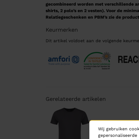
gecombineerd worden met verschillende arti
shirts, 2 polo’s en 2 vesten). Voor de mini
Relatiegeschenken en PBM’s zie de product
Keurmerken
Dit artikel voldoet aan de volgende keurme
Gerelateerde artikelen
Wij gebruiken cook
gepersonaliseerde 