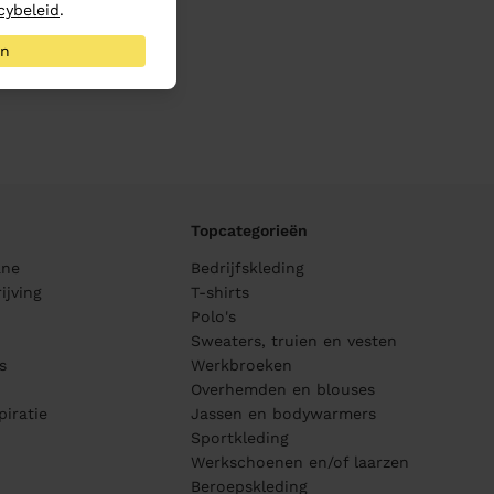
cybeleid
.
an
Topcategorieën
ane
Bedrijfskleding
ijving
T-shirts
Polo's
Sweaters, truien en vesten
s
Werkbroeken
Overhemden en blouses
piratie
Jassen en bodywarmers
Sportkleding
Werkschoenen en/of laarzen
Beroepskleding