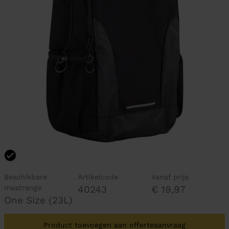
Beschikbare
Artikelcode
Vanaf prijs
maatrange
40243
€ 19,97
One Size (23L)
Product toevoegen aan offerteaanvraag