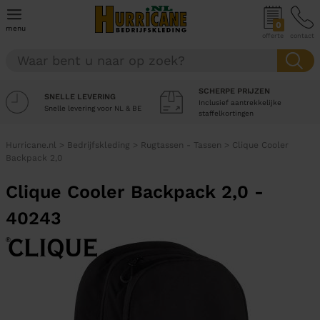
0
menu
offerte
contact
SCHERPE PRIJZEN
SNELLE LEVERING
Inclusief aantrekkelijke
Snelle levering voor NL & BE
staffelkortingen
Hurricane.nl
>
Bedrijfskleding
>
Rugtassen - Tassen
>
Clique Cooler
Backpack 2,0
Clique Cooler Backpack 2,0 -
40243