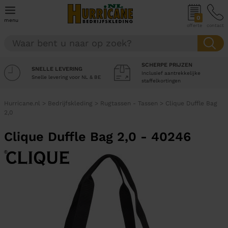
0
menu
offerte
contact
SCHERPE PRIJZEN
SNELLE LEVERING
Inclusief aantrekkelijke
Snelle levering voor NL & BE
staffelkortingen
Hurricane.nl
>
Bedrijfskleding
>
Rugtassen - Tassen
>
Clique Duffle Bag
2,0
Clique Duffle Bag 2,0 - 40246