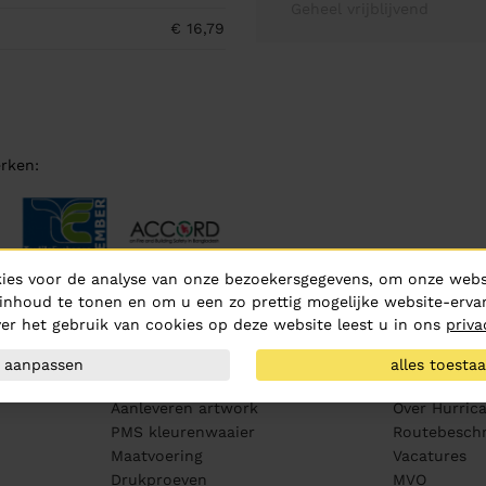
Geheel vrijblijvend
€ 16,79
rken:
ies voor de analyse van onze bezoekersgegevens, om onze websi
inhoud te tonen en om u een zo prettig mogelijke website-ervar
er het gebruik van cookies op deze website leest u in ons
priva
aanpassen
alles toesta
Klantenservice
Over ons
Aanleveren artwork
Over Hurric
PMS kleurenwaaier
Routebeschr
Maatvoering
Vacatures
Drukproeven
MVO