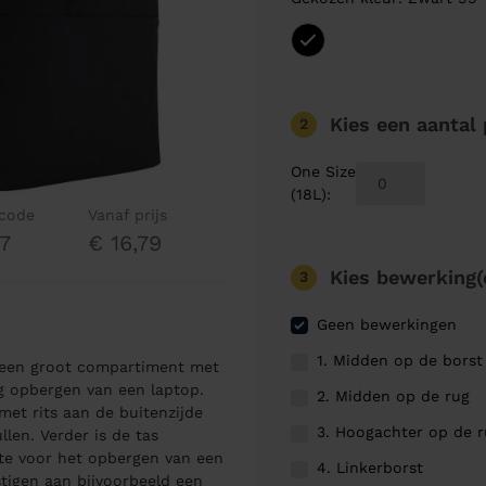
Kies een aantal
2
One Size
(18L)
:
lcode
Vanaf prijs
7
€ 16,79
Kies bewerking(
3
Geen bewerkingen
1. Midden op de borst
n een groot compartiment met
ig opbergen van een laptop.
2. Midden op de rug
met rits aan de buitenzijde
3. Hoogachter op de 
len. Verder is de tas
te voor het opbergen van een
4. Linkerborst
estigen aan bijvoorbeeld een