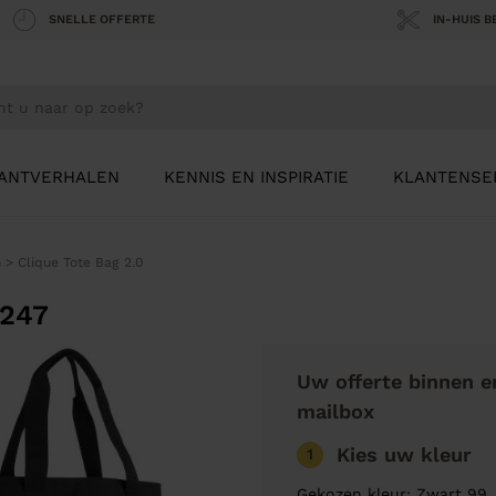
SNELLE OFFERTE
IN-HUIS 
ANTVERHALEN
KENNIS EN INSPIRATIE
KLANTENSE
n
>
Clique Tote Bag 2.0
0247
Uw offerte binnen e
mailbox
Kies uw kleur
1
Gekozen kleur: Zwart 99