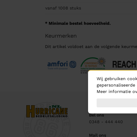
vanaf 1008
stuks
* Minimale bestel hoeveelheid.
Keurmerken
Dit artikel voldoet aan de volgende keurme
Wij gebruiken cook
gepersonaliseerde 
Meer informatie ov
Contact
Bel ons
0348 - 444 440
Mail ons