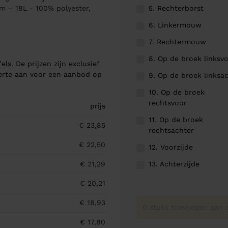
5. Rechterborst
m – 18L - 100% polyester,
6. Linkermouw
7. Rechtermouw
8. Op de broek linksv
els. De prijzen zijn exclusief
ferte aan voor een aanbod op
9. Op de broek linksa
10. Op de broek
rechtsvoor
prijs
11. Op de broek
€ 23,85
rechtsachter
€ 22,50
12. Voorzijde
13. Achterzijde
€ 21,29
€ 20,21
€ 18,93
0 stuks toevoegen aan o
€ 17,80