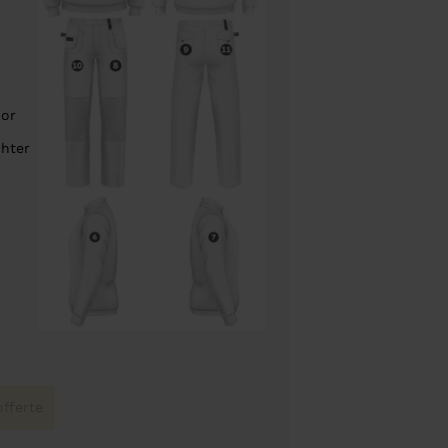
oor
chter
fferte