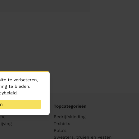
te te verbeteren,
ing te bieden.
cybeleid
.
an
Topcategorieën
ane
Bedrijfskleding
ijving
T-shirts
Polo's
Sweaters, truien en vesten