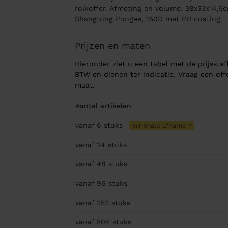
rolkoffer. Afmeting en volume: 38x33x14,5c
Shangtung Pongee, 150D met PU coating.
Prijzen en maten
Hieronder ziet u een tabel met de prijsstaff
BTW en dienen ter indicatie. Vraag een of
maat.
Aantal artikelen
vanaf 6
stuks
minimale afname
*
vanaf 24
stuks
vanaf 48
stuks
vanaf 96
stuks
vanaf 252
stuks
vanaf 504
stuks