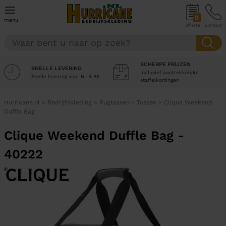
0
menu
offerte
contact
SCHERPE PRIJZEN
SNELLE LEVERING
Inclusief aantrekkelijke
Snelle levering voor NL & BE
staffelkortingen
Hurricane.nl
>
Bedrijfskleding
>
Rugtassen - Tassen
>
Clique Weekend
Duffle Bag
Clique Weekend Duffle Bag -
40222