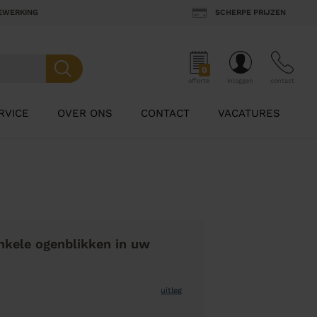
BEWERKING
SCHERPE PRIJZEN
0
offerte
inloggen
contact
RVICE
OVER ONS
CONTACT
VACATURES
nkele ogenblikken in uw
uitleg
0