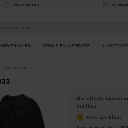
SNELLE OFFERTE
IN-HUIS 
ANTVERHALEN
KENNIS EN INSPIRATIE
KLANTENSE
n
>
Cottover Gym Bag
033
Uw offerte binnen e
mailbox
Kies uw kleur
1
Gekozen kleur: Zwart 99