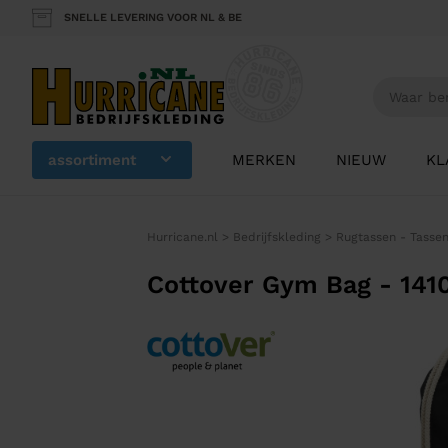
SNELLE LEVERING VOOR NL & BE
assortiment
MERKEN
NIEUW
KL
Hurricane.nl
>
Bedrijfskleding
>
Rugtassen - Tasse
Cottover Gym Bag - 141