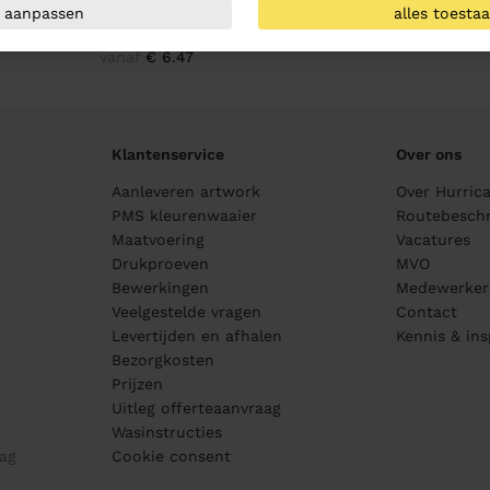
Bag
Cottover Tote Bag
aanpassen
alles toesta
Heavy Large
vanaf
€ 6.47
Klantenservice
Over ons
Aanleveren artwork
Over Hurric
PMS kleurenwaaier
Routebeschr
Maatvoering
Vacatures
Drukproeven
MVO
Bewerkingen
Medewerker
Veelgestelde vragen
Contact
Levertijden en afhalen
Kennis & ins
Bezorgkosten
Prijzen
Uitleg offerteaanvraag
Wasinstructies
ag
Cookie consent