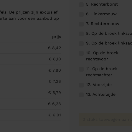
5. Rechterborst
els. De prijzen zijn exclusief
6. Linkermouw
ferte aan voor een aanbod op
7. Rechtermouw
8. Op de broek linksv
prijs
9. Op de broek linksa
€ 8,42
10. Op de broek
rechtsvoor
€ 8,10
11. Op de broek
€ 7,80
rechtsachter
€ 7,26
12. Voorzijde
€ 6,79
13. Achterzijde
€ 6,38
€ 6,01
0 stuks toevoegen aan o