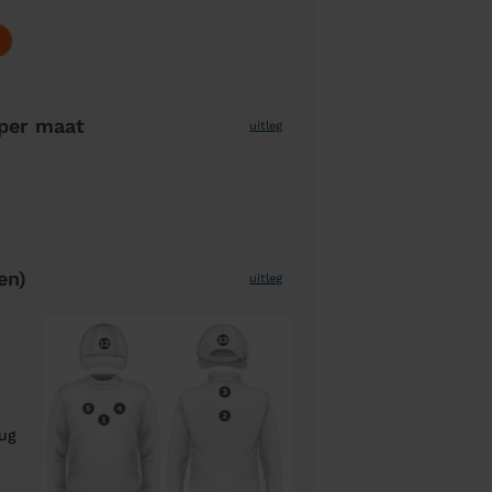
per maat
uitleg
en)
uitleg
rug