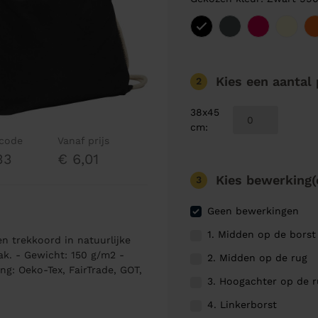
Kies een aantal
2
38x45
cm
:
lcode
Vanaf prijs
33
€ 6,01
Kies bewerking(
3
Geen bewerkingen
1. Midden op de borst
 trekkoord in natuurlijke
ak. - Gewicht: 150 g/m2 -
2. Midden op de rug
ng: Oeko-Tex, FairTrade, GOT,
3. Hoogachter op de 
4. Linkerborst