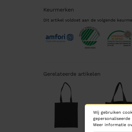
Keurmerken
Dit artikel voldoet aan de volgende keurme
Gerelateerde artikelen
Wij gebruiken cook
gepersonaliseerde 
Meer informatie ov