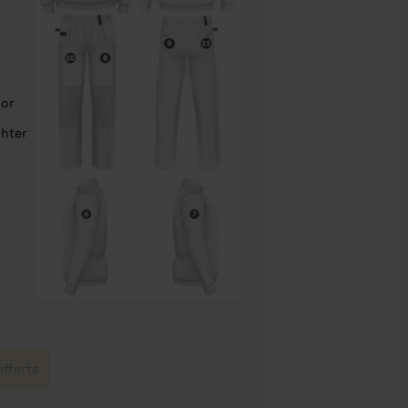
oor
chter
fferte