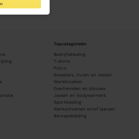
an
Topcategorieën
ane
Bedrijfskleding
ijving
T-shirts
Polo's
Sweaters, truien en vesten
s
Werkbroeken
Overhemden en blouses
piratie
Jassen en bodywarmers
Sportkleding
Werkschoenen en/of laarzen
Beroepskleding