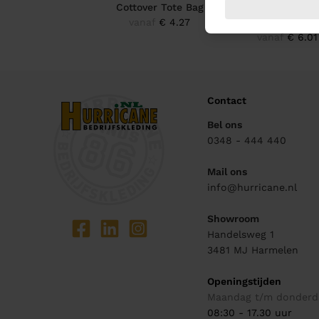
Cottover Tote Bag
Cottover Tote 
vanaf
€ 4.27
Heavy Small
vanaf
€ 6.01
Contact
Bel ons
0348 - 444 440
Mail ons
info@hurricane.nl
Showroom
Handelsweg 1
3481 MJ
Harmelen
Openingstijden
Maandag t/m donderd
08:30 - 17.30 uur