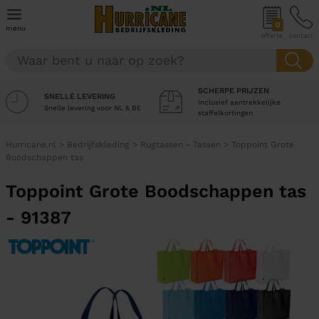
0
menu
offerte
contact
SCHERPE PRIJZEN
SNELLE LEVERING
Inclusief aantrekkelijke
Snelle levering voor NL & BE
staffelkortingen
Hurricane.nl
>
Bedrijfskleding
>
Rugtassen - Tassen
>
Toppoint Grote
Boodschappen tas
Toppoint Grote Boodschappen tas
- 91387