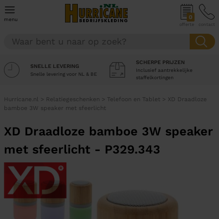
0
menu
offerte
contact
SCHERPE PRIJZEN
SNELLE LEVERING
Inclusief aantrekkelijke
Snelle levering voor NL & BE
staffelkortingen
Hurricane.nl
>
Relatiegeschenken
>
Telefoon en Tablet
>
XD Draadloze
bamboe 3W speaker met sfeerlicht
XD Draadloze bamboe 3W speaker
met sfeerlicht - P329.343