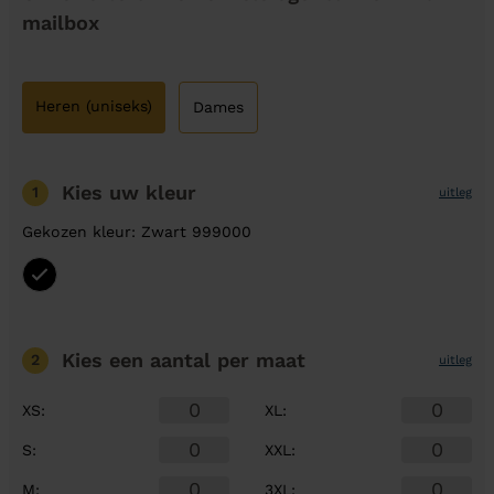
mailbox
Heren (uniseks)
Dames
Kies uw kleur
1
uitleg
Gekozen kleur: Zwart 999000
Kies een aantal
per maat
2
uitleg
XS
:
XL
:
S
:
XXL
:
M
:
3XL
: