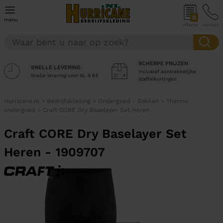
0
menu
offerte
contact
SCHERPE PRIJZEN
SNELLE LEVERING
Inclusief aantrekkelijke
Snelle levering voor NL & BE
staffelkortingen
Hurricane.nl
>
Bedrijfskleding
>
Ondergoed - Sokken
>
Thermo
ondergoed
>
Craft CORE Dry Baselayer Set Heren
Craft CORE Dry Baselayer Set
Heren - 1909707