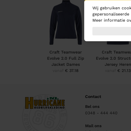
Wij gebruiken cook
gepersonaliseerde 
Meer informatie ov
Craft Teamwear
Craft Teamwe
Evolve 2.0 Full Zip
Evolve 2.0 Struc
Jacket Dames
Jersey Here
vanaf
€ 37.18
vanaf
€ 21.13
Contact
Bel ons
0348 - 444 440
Mail ons