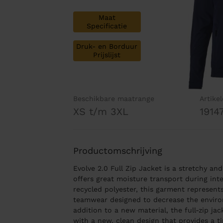
Maat
Specificatie
Druk- en Borduur
Prijslijst
Beschikbare maatrange
Artike
XS t/m 3XL
1914
Productomschrijving
Evolve 2.0 Full Zip Jacket is a stretchy an
offers great moisture transport during in
recycled polyester, this garment represent
teamwear designed to decrease the environ
addition to a new material, the full-zip ja
with a new, clean design that provides a t