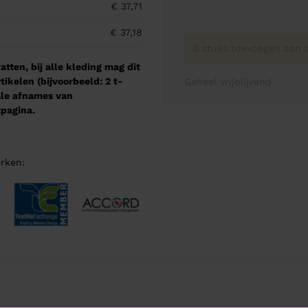
€ 37,71
€ 37,18
0 stuks toevoegen aan o
tten, bij alle kleding mag dit
kelen (bijvoorbeeld: 2 t-
Geheel vrijblijvend
male afnames van
pagina.
rken: