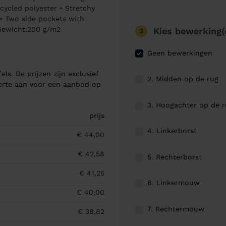
cycled polyester • Stretchy
 • Two side pockets with
 Gewicht:200 g/m2
Kies bewerking(
3
Geen bewerkingen
els. De prijzen zijn exclusief
2. Midden op de rug
ferte aan voor een aanbod op
3. Hoogachter op de 
prijs
4. Linkerborst
€ 44,00
€ 42,58
5. Rechterborst
€ 41,25
6. Linkermouw
€ 40,00
7. Rechtermouw
€ 38,82