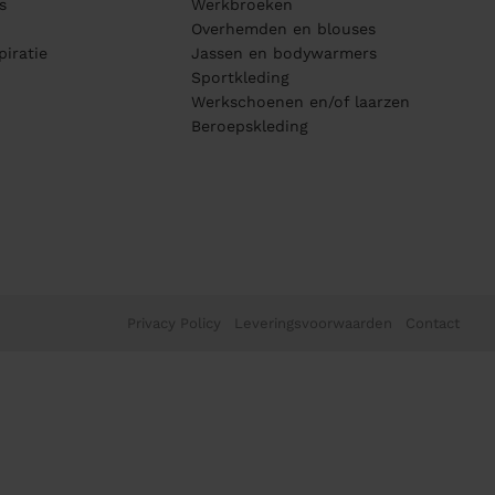
s
Werkbroeken
Overhemden en blouses
piratie
Jassen en bodywarmers
Sportkleding
Werkschoenen en/of laarzen
Beroepskleding
Privacy Policy
Leveringsvoorwaarden
Contact