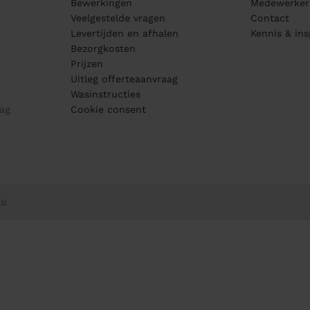
Bewerkingen
Medewerker
Veelgestelde vragen
Contact
Levertijden en afhalen
Kennis & ins
Bezorgkosten
Prijzen
Uitleg offerteaanvraag
Wasinstructies
ag
Cookie consent
V.