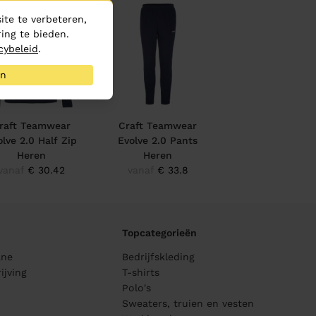
te te verbeteren,
ing te bieden.
cybeleid
.
an
raft Teamwear
Craft Teamwear
olve 2.0 Half Zip
Evolve 2.0 Pants
Heren
Heren
vanaf
€ 30.42
vanaf
€ 33.8
Topcategorieën
ane
Bedrijfskleding
ijving
T-shirts
Polo's
Sweaters, truien en vesten