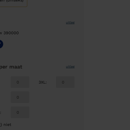
en (uniseks)
uitleg
uw 390000
per maat
uitleg
3XL
:
L
:
) niet