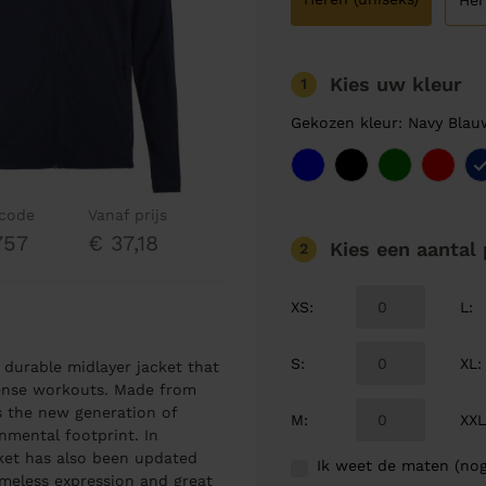
Her
Kies uw kleur
1
Gekozen kleur: Navy Bla
lcode
Vanaf prijs
757
€ 37,18
Kies een aantal
2
XS
:
L
:
S
:
XL
:
d durable midlayer jacket that
tense workouts. Made from
s the new generation of
M
:
XX
mental footprint. In
cket has also been updated
Ik weet de maten (nog
imeless expression and great