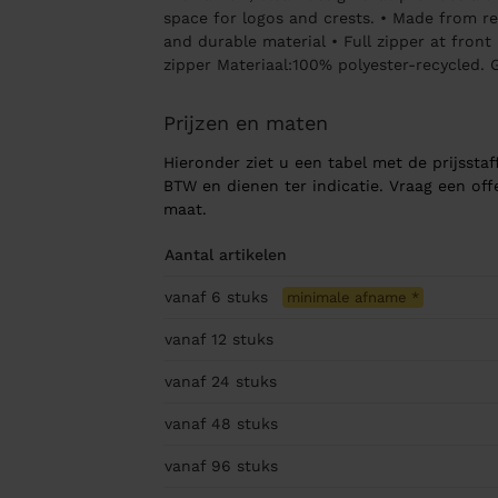
space for logos and crests. • Made from re
and durable material • Full zipper at front
zipper Materiaal:100% polyester-recycled.
Prijzen en maten
Hieronder ziet u een tabel met de prijsstaff
BTW en dienen ter indicatie. Vraag een of
maat.
Aantal artikelen
vanaf 6
stuks
minimale afname
*
vanaf 12
stuks
vanaf 24
stuks
vanaf 48
stuks
vanaf 96
stuks