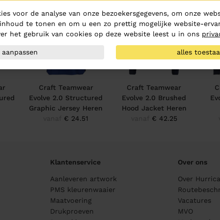
ies voor de analyse van onze bezoekersgegevens, om onze websi
inhoud te tonen en om u een zo prettig mogelijke website-ervar
er het gebruik van cookies op deze website leest u in ons
priva
aanpassen
alles toesta
ar
Craft Teamwear
Craft Teamwear
C
tured
Evolve 2.0 Structured
Evolve 2.0 Brushed
Ev
n
Graphic Jersey Heren
Hood Jacket Heren
vanaf
€ 24.51
vanaf
€ 42.25
Klantenservice
Over ons
Aanleveren artwork
Over Hurric
PMS kleurenwaaier
Routebeschr
Maatvoering
Vacatures
Drukproeven
MVO