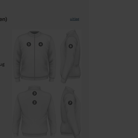
en)
uitleg
rug