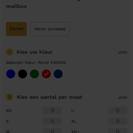
mailbox
Dames
Heren (uniseks)
Kies uw kleur
1
uitleg
Gekozen kleur: Rood 430000
Kies een aantal
per maat
2
uitleg
XS
:
L
:
S
:
XL
:
M
:
XXL
: