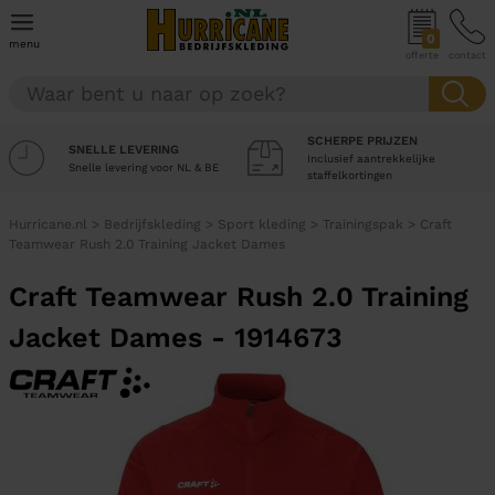
0
menu
offerte
contact
SCHERPE PRIJZEN
SNELLE LEVERING
Inclusief aantrekkelijke
Snelle levering voor NL & BE
staffelkortingen
Hurricane.nl
>
Bedrijfskleding
>
Sport kleding
>
Trainingspak
>
Craft
Teamwear Rush 2.0 Training Jacket Dames
Craft Teamwear Rush 2.0 Training
Jacket Dames - 1914673