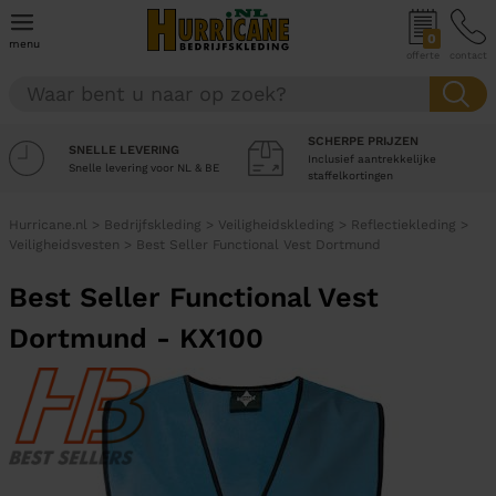
0
menu
offerte
contact
SCHERPE PRIJZEN
SNELLE LEVERING
Inclusief aantrekkelijke
Snelle levering voor NL & BE
staffelkortingen
Hurricane.nl
>
Bedrijfskleding
>
Veiligheidskleding
>
Reflectiekleding
>
Veiligheidsvesten
>
Best Seller Functional Vest Dortmund
Best Seller Functional Vest
Dortmund - KX100