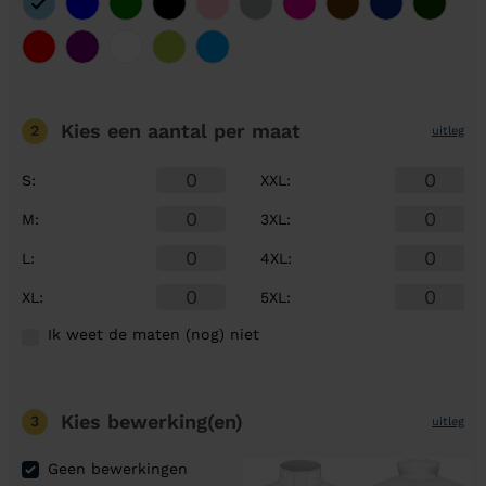
Kies een aantal
per maat
2
uitleg
S
:
XXL
:
M
:
3XL
:
L
:
4XL
:
XL
:
5XL
:
Ik weet de maten (nog) niet
Kies bewerking(en)
3
uitleg
Geen bewerkingen